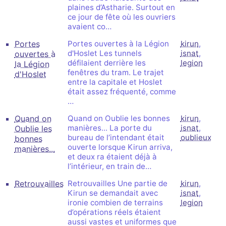
plaines d’Astharie. Surtout en
ce jour de fête où les ouvriers
avaient co…
Portes
Portes ouvertes à la Légion
kirun
,
d'Hoslet Les tunnels
isnat
,
ouvertes à
défilaient derrière les
legion
la Légion
fenêtres du tram. Le trajet
d'Hoslet
entre la capitale et Hoslet
était assez fréquenté, comme
…
Quand on
Quand on Oublie les bonnes
kirun
,
manières... La porte du
isnat
,
Oublie les
bureau de l’intendant était
oublieux
bonnes
ouverte lorsque Kirun arriva,
manières...
et deux ra étaient déjà à
l’intérieur, en train de…
Retrouvailles
Retrouvailles Une partie de
kirun
,
Kirun se demandait avec
isnat
,
ironie combien de terrains
legion
d’opérations réels étaient
aussi vastes et uniformes que