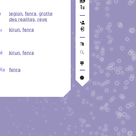
e
legion
,
fenra
,
grotte
des realites
,
reve
u
kirun
,
fenra
ré
kirun
,
fenra
 Ra
fenra