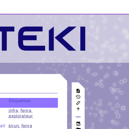
Étiquettes
infra
,
fenra
,
explorateur
ait
kirun
,
fenra