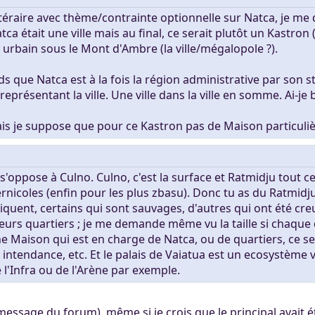
ertaines tâches.
ers. Tout le monde
ittéraire avec thème/contrainte optionnelle sur Natca, je me 
mité à 100Mo par
ca était une ville mais au final, ce serait plutôt un Kastron 
ccessible sans
 Khaganat
 pas validé.
e urbain sous le Mont d'Ambre (la ville/mégalopole ?).
ur. Allumez vos
dies avec nos
notre outil
es retrouver sur
s que Natca est à la fois la région administrative par son 
aux dons, en
éférez le salon
présentant la ville. Une ville dans la ville en somme. Ai-je 
igne, et sur nos
 argent.
s aider, afin que
ais je suppose que pour ce Kastron pas de Maison particulièr
ore plus loin !
oppose à Culno. Culno, c'est la surface et Ratmidju tout ce
rnicoles (enfin pour les plus zbasu). Donc tu as du Ratmidj
uent, certains qui sont sauvages, d'autres qui ont été creu
eurs quartiers ; je me demande même vu la taille si chaque 
ne Maison qui est en charge de Natca, ou de quartiers, ce sera
 intendance, etc. Et le palais de Vaiatua est un ecosystème vr
e l'Infra ou de l'Arène par exemple.
essage du forum), même si je crois que le principal avait été