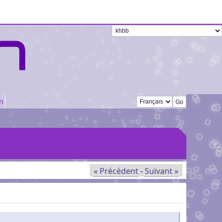
Changer de langue
n
« Précédent
-
Suivant »