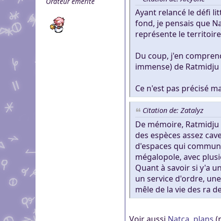
Orateur émérite
genre pour aider dans c
Pour partager des fichi
Ayant relancé le défi l
Visioconférence
Visioconférence
peut s'inscrire, mais li
fond, je pensais que Nat
Salon audio et vidéo, a
Brillez aux couleurs de
personne si vous n'êtes
représente le territoir
Boutiques
compte, via le navigate
Vous cherchez des goo
Aider Khaganat
micro ! /!\ Ce n'est pas 
Nous soutenir
visuels ? Vous pouvez l
Du coup, j'en comprend
Notre projet vit grâce 
principal d'échange, pr
immense) de Ratmidju re
quelques boutiques en l
nature, en temps ou en
XMPP.
stands.
Découvrez comment nou
Ce n'est pas précisé m
nous puissions aller enc
Citation de: Zatalyz
De mémoire, Ratmidju s'
des espèces assez cave
d'espaces qui communiq
mégalopole, avec plusi
Quant à savoir si y'a u
un service d'ordre, une
mêle de la vie des ra d
Voir aussi
Natca, plans
(m