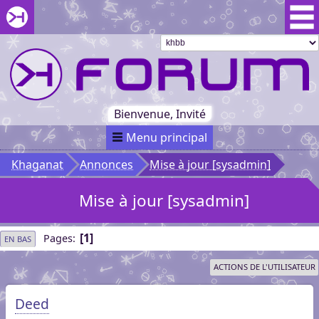
Aller au menu du forum
Aller au contenu du forum
Aller à la recherche dans le forum
Passer le
menu
Khaganat
Retour
au début
du menu
Khaganat
Bienvenue, Invité
Menu principal
Khaganat
Annonces
Mise à jour [sysadmin]
Mise à jour [sysadmin]
1
Pages
EN BAS
ACTIONS DE L'UTILISATEUR
Deed