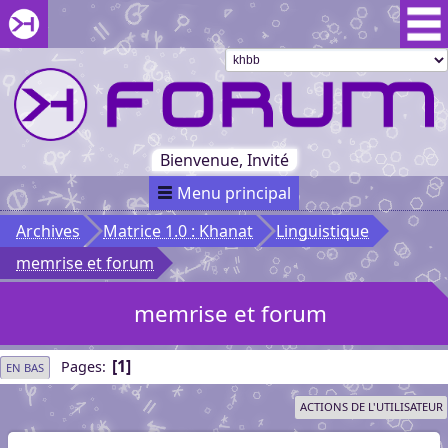
Aller au menu du forum
Aller au contenu du forum
Aller à la recherche dans le forum
Passer le
menu
Khaganat
Retour
au début
du menu
Khaganat
Bienvenue, Invité
Menu principal
Archives
Matrice 1.0 : Khanat
Linguistique
memrise et forum
memrise et forum
1
Pages
EN BAS
ACTIONS DE L'UTILISATEUR