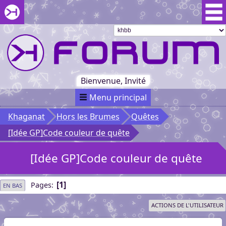
Aller au menu du forum
Aller au contenu du forum
Aller à la recherche dans le forum
Passer le
menu
Khaganat
Retour
au début
du menu
Khaganat
Bienvenue, Invité
Menu principal
Khaganat
Hors les Brumes
Quêtes
[Idée GP]Code couleur de quête
[Idée GP]Code couleur de quête
1
Pages
EN BAS
ACTIONS DE L'UTILISATEUR