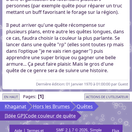
personnes (par exemple quête pour réparer un truc
mettant un buff favorisant le forage sur la région).
Il peut arriver qu'une quête récompense sur
plusieurs plans, entre autre les quêtes longues, dans
ce cas, faudra choisir la couleur la plus parlante. Se
lancer dans une quête "rp" (elles sont toutes rp mais
dans l'optique "je ne vais rien gagner") puis
apprendre une super brique ou gagner une belle
armure... Ça peut faire plaisir. Mais le gros d'une
quête de ce genre sera de suivre une histoire.
Dernière édition
: 01 Janvier 1970 à 01:00:00 par Guest
1
Pages
EN HAUT
ACTIONS DE L'UTILISATEUR
Khaganat
Hors les Brumes
Quêtes
[Idée GP]Code couleur de quête
|
,
Aide
Termes et
SMF 2.1.7 © 2026
Simple
Flux