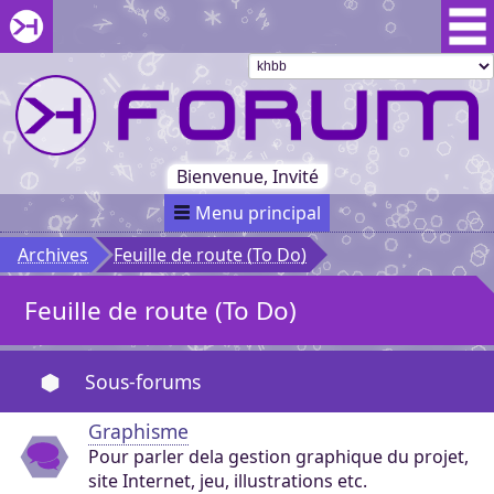
Aller au menu du forum
Aller au contenu du forum
Aller à la recherche dans le forum
Passer le
menu
Khaganat
Retour
au début
du menu
Khaganat
Bienvenue, Invité
Menu principal
Archives
Feuille de route (To Do)
Feuille de route (To Do)
Sous-forums
Graphisme
Pour parler dela gestion graphique du projet,
site Internet, jeu, illustrations etc.