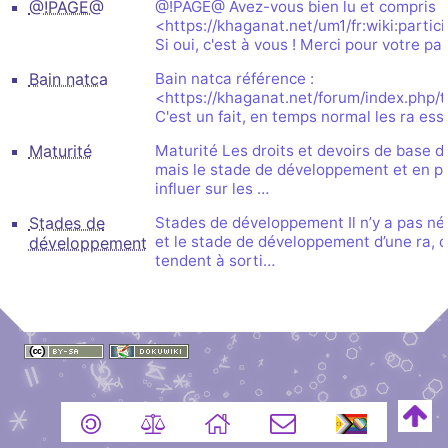
@!PAGE@
@!PAGE@ Avez-vous bien lu et compris
<https://khaganat.net/um1/fr:wiki:partic
Si oui, c'est à vous ! Merci pour votre pa
Bain natca
Bain natca référence :
<https://khaganat.net/forum/index.php
C'est un fait, en temps normal les ra es
Maturité
Maturité Les droits et devoirs de base d
mais le stade de développement et en pa
influer sur les …
Stades de
Stades de développement Il n’y a pas néc
et le stade de développement d’une ra, d
développement
tendent à sorti…