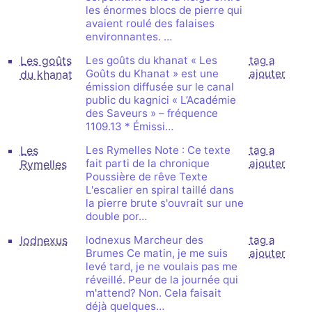
les énormes blocs de pierre qui
avaient roulé des falaises
environnantes. …
Les goûts
Les goûts du khanat « Les
tag a
Goûts du Khanat » est une
ajouter
du khanat
émission diffusée sur le canal
public du kagnici « L’Académie
des Saveurs » – fréquence
1109.13 * Émissi…
Les
Les Rymelles Note : Ce texte
tag a
fait parti de la chronique
ajouter
Rymelles
Poussière de rêve Texte
L'escalier en spiral taillé dans
la pierre brute s'ouvrait sur une
double por…
lodnexus
lodnexus Marcheur des
tag a
Brumes Ce matin, je me suis
ajouter
levé tard, je ne voulais pas me
réveillé. Peur de la journée qui
m'attend? Non. Cela faisait
déjà quelques…