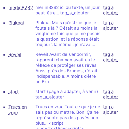
merlin8282
merlin8282 ici du texte, un jour,
tag a
peut-être... tag_a_ajouter
ajouter
Pluknai
Pluknai Mais qu’est-ce que je
tag a
foutais là ? C’était au moins la
ajouter
vingtième fois que je me posais
la question, et la réponse était
toujours la même : je n’avai…
Réveil
Réveil Avant de s’endormir,
tag a
l’apprenti chaman avait eu le
ajouter
réflexe de protéger ses rêves.
Aussi près des Brumes, c’était
indispensable. A moins d’être
un Bru…
start
start (page à adapter, à venir)
tag a
tag_a_ajouter
ajouter
Trucs en
Trucs en vrac Tout ce que je ne
tag a
sais pas où mettre. Bon. Ça ne
ajouter
vrac
représente pas des pavés non
plus... <script
type="text/javascript">