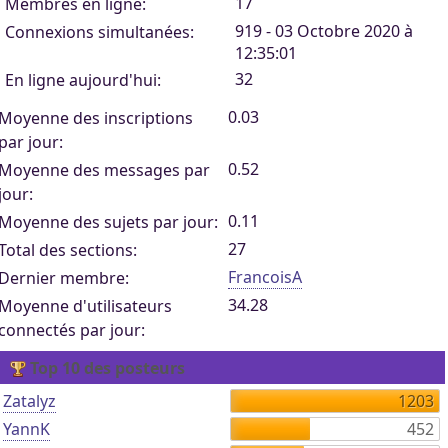
17
Membres en ligne:
919 - 03 Octobre 2020 à
Connexions simultanées:
12:35:01
32
En ligne aujourd'hui:
0.03
Moyenne des inscriptions
par jour:
0.52
Moyenne des messages par
jour:
0.11
Moyenne des sujets par jour:
27
Total des sections:
FrancoisA
Dernier membre:
34.28
Moyenne d'utilisateurs
connectés par jour:
Top 10 des posteurs
Zatalyz
1203
YannK
452