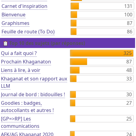
Carnet d'inspiration
131
Bienvenue
100
Graphismes
87
Feuille de route (To Do)
86
Top 10 des sujets (par réponses)
Qui a fait quoi ?
325
Prochain Khaganaton
87
Liens à lire, à voir
48
Khaganat et son rapport aux
33
LLM
Journal de bord : bidouilles !
30
Goodies : badges,
27
autocollants et autres !
[GP=>RP] Les
25
communications
AFK/AG Khaganat 2020
24