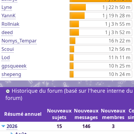
Lyne
1 j 22 h 50 m
YannK
1 j 19 h 28 m
Rollniak
1 j 3 h 55 m
deed
1 j 3 h 52 m
Nomys_Tempar
16 h 22 m
Scoui
12 h 56 m
Lod
11 h 11 m
gpsqueeek
10 h 25 m
shepeng
10 h 24 m
Historique du forum (basé sur l'heure interne du
forum)
Nouveaux
Nouveaux
Nouveaux
C
Résumé annuel
sujets
messages
membres
si
2026
15
146
3