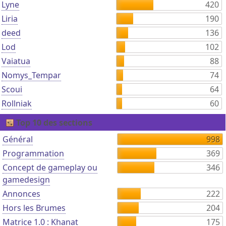
Lyne
420
Liria
190
deed
136
Lod
102
Vaiatua
88
Nomys_Tempar
74
Scoui
64
Rollniak
60
Top 10 des sections
Général
998
Programmation
369
Concept de gameplay ou
346
gamedesign
Annonces
222
Hors les Brumes
204
Matrice 1.0 : Khanat
175