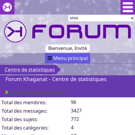
Aller au menu du forum
Aller au contenu du forum
Aller à la recherche dans le forum
Passer le
menu
Khaganat
Retour
au début
du menu
Khaganat
Bienvenue, Invité
Menu principal
Centre de statistiques
Forum Khaganat - Centre de statistiques
Statistiques générales
96
Total des membres:
3427
Total des messages:
772
Total des sujets:
4
Total des catégories: