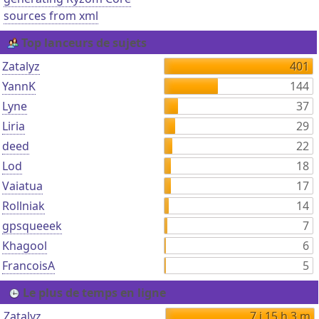
sources from xml
Top lanceurs de sujets
Zatalyz
401
YannK
144
Lyne
37
Liria
29
deed
22
Lod
18
Vaiatua
17
Rollniak
14
gpsqueeek
7
Khagool
6
FrancoisA
5
Le plus de temps en ligne
Zatalyz
7 j 15 h 3 m