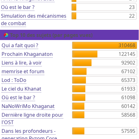
Où est le bar ?
23
Simulation des mécanismes
22
de combat
Top 10 des sujets (par pages vues)
Qui a fait quoi ?
310468
Prochain Khaganaton
122145
Liens à lire, à voir
92902
memrise et forum
67102
Lod : ToDo
65373
Le ciel du Khanat
61933
Où est le bar ?
61098
NaNoWriMo Khaganat
60142
Dernière ligne droite pour
58568
l'OST
Dans les profondeurs -
57595
generating Ryzom Core