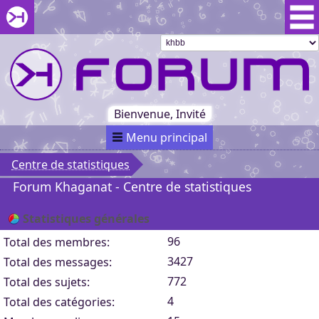
Aller au menu du forum
Aller au contenu du forum
Aller à la recherche dans le forum
Passer le
menu
Khaganat
Retour
au début
du menu
Khaganat
Bienvenue, Invité
Menu principal
Centre de statistiques
Forum Khaganat - Centre de statistiques
Statistiques générales
96
Total des membres:
3427
Total des messages:
772
Total des sujets:
4
Total des catégories: