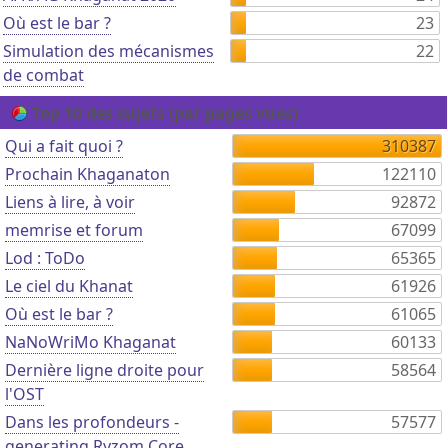
Où est le bar ?
23
Simulation des mécanismes
22
de combat
Top 10 des sujets (par pages vues)
Qui a fait quoi ?
310387
Prochain Khaganaton
122110
Liens à lire, à voir
92872
memrise et forum
67099
Lod : ToDo
65365
Le ciel du Khanat
61926
Où est le bar ?
61065
NaNoWriMo Khaganat
60133
Dernière ligne droite pour
58564
l'OST
Dans les profondeurs -
57577
generating Ryzom Core