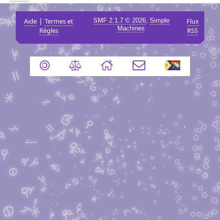
|
,
Aide
Termes et
SMF 2.1.7 © 2026
Simple
Flux
Machines
Règles
RSS