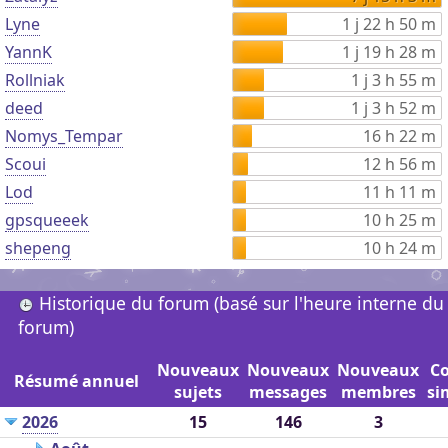
Lyne
1 j 22 h 50 m
YannK
1 j 19 h 28 m
Rollniak
1 j 3 h 55 m
deed
1 j 3 h 52 m
Nomys_Tempar
16 h 22 m
Scoui
12 h 56 m
Lod
11 h 11 m
gpsqueeek
10 h 25 m
shepeng
10 h 24 m
Historique du forum (basé sur l'heure interne du
forum)
Nouveaux
Nouveaux
Nouveaux
C
Résumé annuel
sujets
messages
membres
si
2026
15
146
3