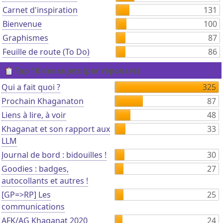
Carnet d'inspiration
131
Bienvenue
100
Graphismes
87
Feuille de route (To Do)
86
Top 10 des sujets (par réponses)
Qui a fait quoi ?
325
Prochain Khaganaton
87
Liens à lire, à voir
48
Khaganat et son rapport aux
33
LLM
Journal de bord : bidouilles !
30
Goodies : badges,
27
autocollants et autres !
[GP=>RP] Les
25
communications
AFK/AG Khaganat 2020
24