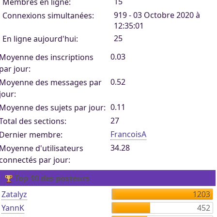
15
Membres en ligne:
919 - 03 Octobre 2020 à
Connexions simultanées:
12:35:01
25
En ligne aujourd'hui:
0.03
Moyenne des inscriptions
par jour:
0.52
Moyenne des messages par
jour:
0.11
Moyenne des sujets par jour:
27
Total des sections:
FrancoisA
Dernier membre:
34.28
Moyenne d'utilisateurs
connectés par jour:
Top 10 des posteurs
Zatalyz
1203
YannK
452