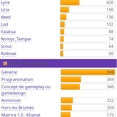
Lyne
420
Liria
190
deed
136
Lod
102
Vaiatua
88
Nomys_Tempar
74
Scoui
64
Rollniak
60
Top 10 des sections
Général
998
Programmation
369
Concept de gameplay ou
346
gamedesign
Annonces
222
Hors les Brumes
204
Matrice 1.0 : Khanat
175