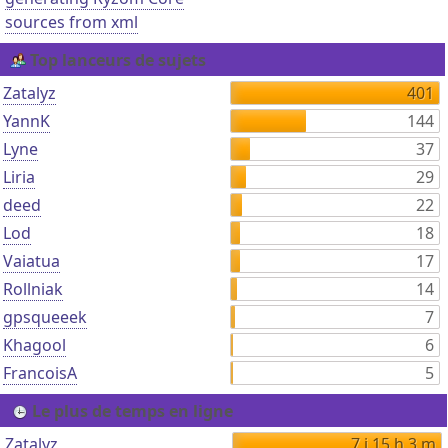
sources from xml
Top lanceurs de sujets
Zatalyz
401
YannK
144
Lyne
37
Liria
29
deed
22
Lod
18
Vaiatua
17
Rollniak
14
gpsqueeek
7
Khagool
6
FrancoisA
5
Le plus de temps en ligne
Zatalyz
7 j 15 h 3 m