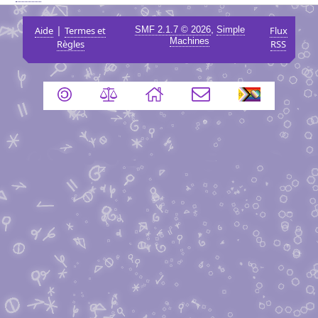
|
,
Aide
Termes et
SMF 2.1.7 © 2026
Simple
Flux
Machines
Règles
RSS