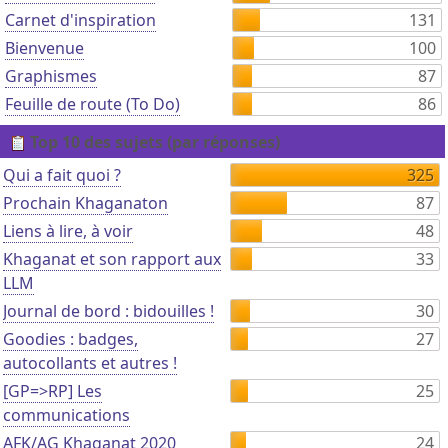
Carnet d'inspiration
131
Bienvenue
100
Graphismes
87
Feuille de route (To Do)
86
Top 10 des sujets (par réponses)
Qui a fait quoi ?
325
Prochain Khaganaton
87
Liens à lire, à voir
48
Khaganat et son rapport aux
33
LLM
Journal de bord : bidouilles !
30
Goodies : badges,
27
autocollants et autres !
[GP=>RP] Les
25
communications
AFK/AG Khaganat 2020
24