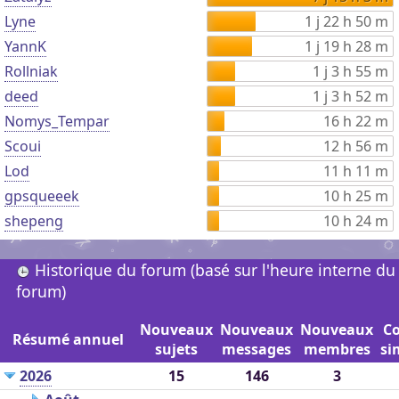
Lyne
1 j 22 h 50 m
YannK
1 j 19 h 28 m
Rollniak
1 j 3 h 55 m
deed
1 j 3 h 52 m
Nomys_Tempar
16 h 22 m
Scoui
12 h 56 m
Lod
11 h 11 m
gpsqueeek
10 h 25 m
shepeng
10 h 24 m
Historique du forum (basé sur l'heure interne du
forum)
Nouveaux
Nouveaux
Nouveaux
C
Résumé annuel
sujets
messages
membres
si
2026
15
146
3