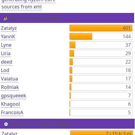
sources from xml
Top lanceurs de sujets
Zatalyz
401
YannK
144
Lyne
37
Liria
29
deed
22
Lod
18
Vaiatua
17
Rollniak
14
gpsqueeek
7
Khagool
6
FrancoisA
5
Le plus de temps en ligne
Zatalyz
7 j 15 h 3 m