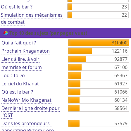
Où est le bar ?
23
Simulation des mécanismes
22
de combat
Top 10 des sujets (par pages vues)
Qui a fait quoi ?
310400
Prochain Khaganaton
122116
Liens à lire, à voir
92877
memrise et forum
67100
Lod : ToDo
65367
Le ciel du Khanat
61927
Où est le bar ?
61066
NaNoWriMo Khaganat
60134
Dernière ligne droite pour
58564
l'OST
Dans les profondeurs -
57579
generating Ryzom Core