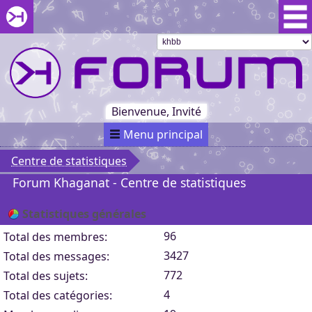
Aller au menu du forum
Aller au contenu du forum
Aller à la recherche dans le forum
Passer le
menu
Khaganat
Retour
au début
du menu
Khaganat
Bienvenue, Invité
Menu principal
Centre de statistiques
Forum Khaganat - Centre de statistiques
Statistiques générales
96
Total des membres:
3427
Total des messages:
772
Total des sujets:
4
Total des catégories: