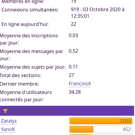
19
Membres en ligne:
919 - 03 Octobre 2020 à
Connexions simultanées:
12:35:01
22
En ligne aujourd'hui:
0.03
Moyenne des inscriptions
par jour:
0.52
Moyenne des messages par
jour:
0.11
Moyenne des sujets par jour:
27
Total des sections:
FrancoisA
Dernier membre:
34.28
Moyenne d'utilisateurs
connectés par jour:
Top 10 des posteurs
Zatalyz
1203
YannK
452