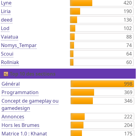
Lyne
420
Liria
190
deed
136
Lod
102
Vaiatua
88
Nomys_Tempar
74
Scoui
64
Rollniak
60
Top 10 des sections
Général
998
Programmation
369
Concept de gameplay ou
346
gamedesign
Annonces
222
Hors les Brumes
204
Matrice 1.0 : Khanat
175