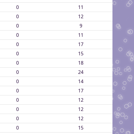
0
11
0
12
0
9
0
11
0
17
0
15
0
18
0
24
0
14
0
17
0
12
0
12
0
12
0
15