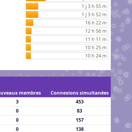
1 j 3 h 55 m
1 j 3 h 52 m
16 h 22 m
12 h 56 m
11 h 11 m
10 h 25 m
10 h 24 m
uveaux membres
Connexions simultanées
3
453
0
83
0
157
0
138