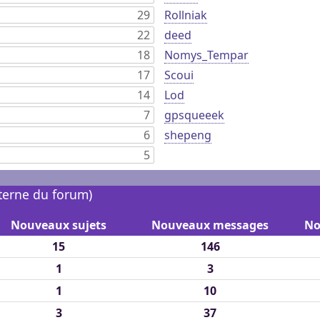
29
Rollniak
22
deed
18
Nomys_Tempar
17
Scoui
14
Lod
7
gpsqueeek
6
shepeng
5
nterne du forum)
Nouveaux sujets
Nouveaux messages
No
15
146
1
3
1
10
3
37