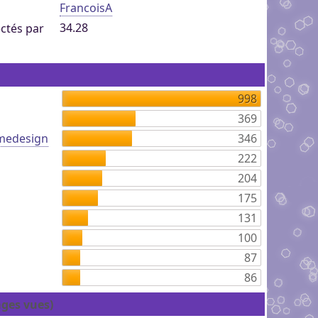
FrancoisA
34.28
ctés par
998
369
medesign
346
222
204
175
131
100
87
86
ages vues)