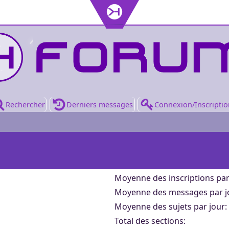
anat
clopédie du Khanat
 sur l'organisation
anat est l'univers créé
rande Bibliothèque
le détail des
ctivement pour servir de cadre aux
autours du projet
ediateki, ou Grande Bibliothèque,
s
 bref tout ce qui a
ières aventures vécues par les
son avancement et
oupe un exemplaire de chaque
ont bougé sur les
!
cipants au projet Khaganat. L'Unité
jet
 pas encore leur
ion sur le Khanat. Littérature, arts
 condensés dans
rielle 1 (UM1) présente le savoir
ace d’échange
is.
hiques, musique, on peut trouver de
du projet
 à tous les niveaux de Khanat.
Rechercher
Derniers messages
Connexion/Inscriptio
e Khaganat. Il
 sous toutes les formes.
 lieu premier des
n Khaganat
 le salon XMPP et
 là où fusent les
 contact avec
construite et une
nt
.
manière d'aborder
e sur le même
erface de
re, leur
 ligne. Aucune
Moyenne des inscriptions par
occupe. Ou qui il
e et aux assets
 se donne un
oup de guimauve
Moyenne des messages par j
de Khaganat, ou les
on se lance !
 que des bidouilles
t aussi ici qu'on
Moyenne des sujets par jour:
douilles web en tout
Total des sections: