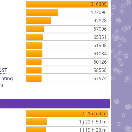
310309
122096
92828
67096
65351
61908
61034
60126
'OST
58558
rating
57574
ml
ne
7 j 15 h 3 m
1 j 22 h 50 m
1 j 19 h 28 m