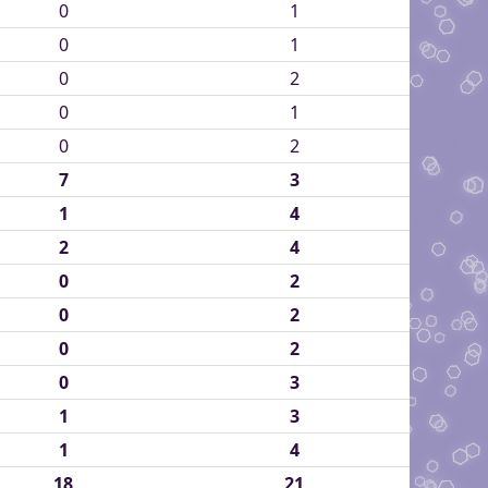
0
1
0
1
0
2
0
1
0
2
7
3
1
4
2
4
0
2
0
2
0
2
0
3
1
3
1
4
18
21