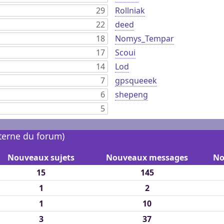
29
Rollniak
22
deed
18
Nomys_Tempar
17
Scoui
14
Lod
7
gpsqueeek
6
shepeng
5
nterne du forum)
Nouveaux sujets
Nouveaux messages
No
15
145
1
2
1
10
3
37