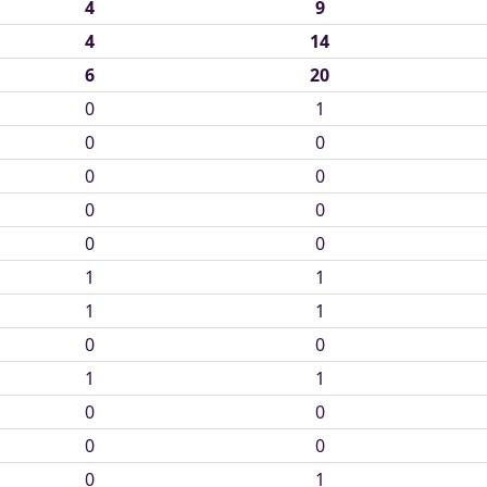
4
9
4
14
6
20
0
1
0
0
0
0
0
0
0
0
1
1
1
1
0
0
1
1
0
0
0
0
0
1