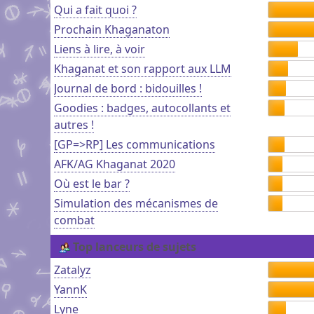
Qui a fait quoi ?
Prochain Khaganaton
Liens à lire, à voir
Khaganat et son rapport aux LLM
Journal de bord : bidouilles !
Goodies : badges, autocollants et
autres !
[GP=>RP] Les communications
AFK/AG Khaganat 2020
Où est le bar ?
Simulation des mécanismes de
combat
Top lanceurs de sujets
Zatalyz
YannK
Lyne