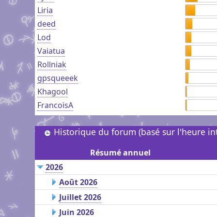
Liria
deed
Lod
Vaiatua
Rollniak
gpsqueeek
Khagool
FrancoisA
Historique du forum (basé sur l'heure i
Résumé annuel
2026
Août 2026
Juillet 2026
Juin 2026