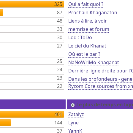
325
Qui a fait quoi ?
87
Prochain Khaganaton
48
Liens à lire, à voir
33
memrise et forum
30
Lod : ToDo
27
Le ciel du Khanat
Où est le bar ?
25
NaNoWriMo Khaganat
24
Dernière ligne droite pour l
23
Dans les profondeurs - gene
22
Ryzom Core sources from x
Le plus de temps en lig
401
Zatalyz
144
Lyne
37
YannK