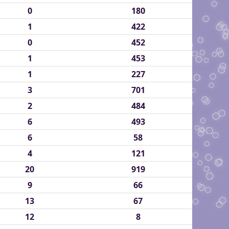
0
180
1
422
0
452
1
453
1
227
3
701
2
484
6
493
6
58
4
121
20
919
9
66
13
67
12
8