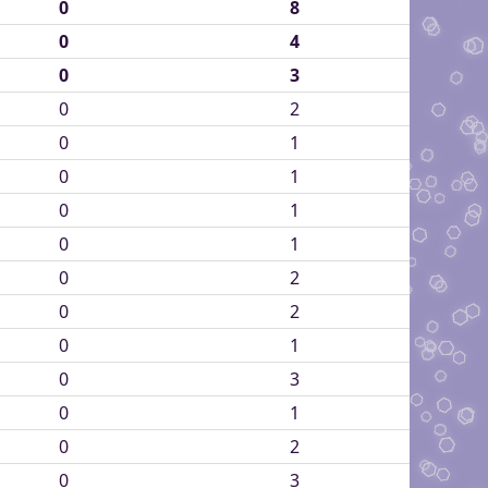
0
8
0
4
0
3
0
2
0
1
0
1
0
1
0
1
0
2
0
2
0
1
0
3
0
1
0
2
0
3