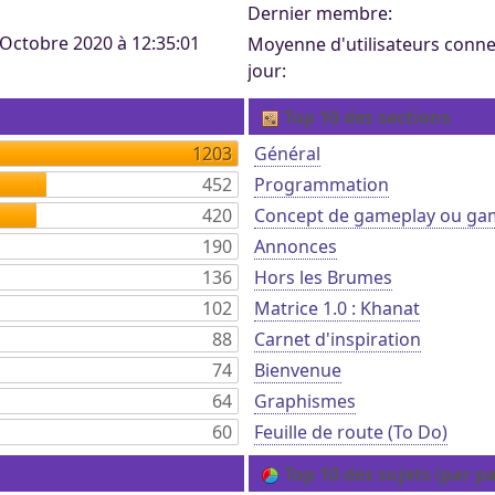
ertaines tâches.
Dernier membre:
ers. Tout le monde
 Octobre 2020 à 12:35:01
Moyenne d'utilisateurs conne
mité à 100Mo par
ccessible sans
 Khaganat
jour:
 pas validé.
ur. Allumez vos
dies avec nos
notre outil
Top 10 des sections
es retrouver sur
aux dons, en
éférez le salon
igne, et sur nos
1203
Général
 argent.
452
Programmation
s aider, afin que
ore plus loin !
420
Concept de gameplay ou ga
190
Annonces
136
Hors les Brumes
102
Matrice 1.0 : Khanat
88
Carnet d'inspiration
74
Bienvenue
64
Graphismes
60
Feuille de route (To Do)
Top 10 des sujets (par p