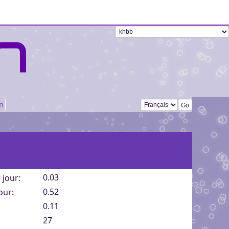
Changer de langue
n
0.03
 jour:
0.52
our:
0.11
27