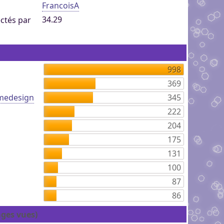
FrancoisA
34.29
ctés par
998
369
medesign
345
222
204
175
131
100
87
86
ages vues)