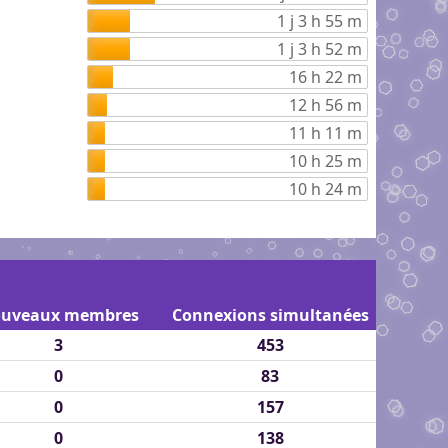
1 j 3 h 55 m
1 j 3 h 52 m
16 h 22 m
12 h 56 m
11 h 11 m
10 h 25 m
10 h 24 m
uveaux membres
Connexions simultanées
3
453
0
83
0
157
0
138