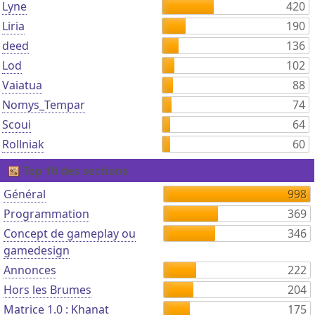
Lyne
420
Liria
190
deed
136
Lod
102
Vaiatua
88
Nomys_Tempar
74
Scoui
64
Rollniak
60
Top 10 des sections
Général
998
Programmation
369
Concept de gameplay ou
346
gamedesign
Annonces
222
Hors les Brumes
204
Matrice 1.0 : Khanat
175