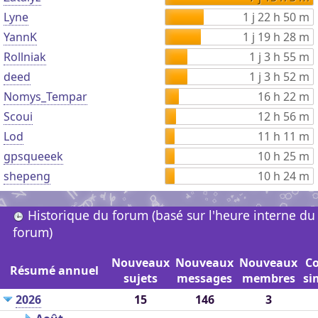
Lyne
1 j 22 h 50 m
YannK
1 j 19 h 28 m
Rollniak
1 j 3 h 55 m
deed
1 j 3 h 52 m
Nomys_Tempar
16 h 22 m
Scoui
12 h 56 m
Lod
11 h 11 m
gpsqueeek
10 h 25 m
shepeng
10 h 24 m
Historique du forum (basé sur l'heure interne du
forum)
Nouveaux
Nouveaux
Nouveaux
C
Résumé annuel
sujets
messages
membres
si
2026
15
146
3