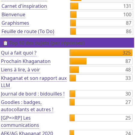
Carnet d'inspiration
131
Bienvenue
100
Graphismes
87
Feuille de route (To Do)
86
Top 10 des sujets (par réponses)
Qui a fait quoi ?
325
Prochain Khaganaton
87
Liens à lire, à voir
48
Khaganat et son rapport aux
33
LLM
Journal de bord : bidouilles !
30
Goodies : badges,
27
autocollants et autres !
[GP=>RP] Les
25
communications
AFK/AG Khaganat 2020
24