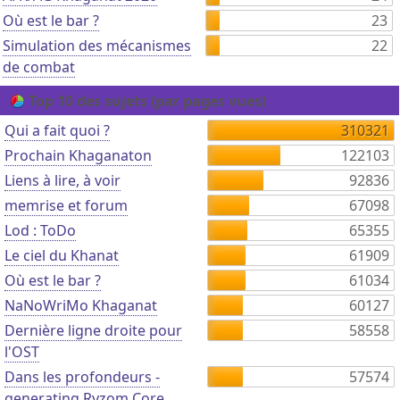
Où est le bar ?
23
Simulation des mécanismes
22
de combat
Top 10 des sujets (par pages vues)
Qui a fait quoi ?
310321
Prochain Khaganaton
122103
Liens à lire, à voir
92836
memrise et forum
67098
Lod : ToDo
65355
Le ciel du Khanat
61909
Où est le bar ?
61034
NaNoWriMo Khaganat
60127
Dernière ligne droite pour
58558
l'OST
Dans les profondeurs -
57574
generating Ryzom Core