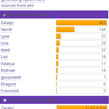
sources from xml
Top lanceurs de sujets
Zatalyz
401
YannK
144
Lyne
37
Liria
29
deed
22
Lod
18
Vaiatua
17
Rollniak
14
gpsqueeek
7
Khagool
6
FrancoisA
5
Le plus de temps en ligne
Zatalyz
7 j 15 h 3 m