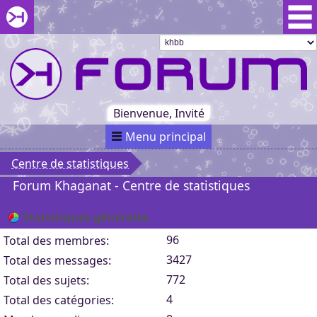
Aller au menu du forum
Aller au contenu du forum
Aller à la recherche dans le forum
Passer le
menu
Khaganat
Retour
au début
du menu
Khaganat
Bienvenue, Invité
Menu principal
Centre de statistiques
Forum Khaganat - Centre de statistiques
Statistiques générales
96
Total des membres:
3427
Total des messages:
772
Total des sujets:
4
Total des catégories: