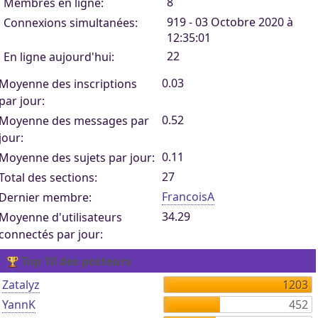
8
Membres en ligne:
919 - 03 Octobre 2020 à
Connexions simultanées:
12:35:01
22
En ligne aujourd'hui:
0.03
Moyenne des inscriptions
par jour:
0.52
Moyenne des messages par
jour:
0.11
Moyenne des sujets par jour:
27
Total des sections:
FrancoisA
Dernier membre:
34.29
Moyenne d'utilisateurs
connectés par jour:
Top 10 des posteurs
Zatalyz
1203
YannK
452