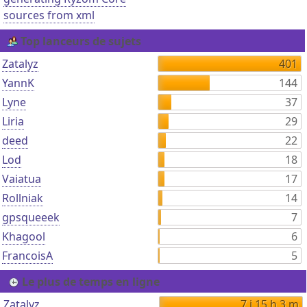
sources from xml
Top lanceurs de sujets
Zatalyz
401
YannK
144
Lyne
37
Liria
29
deed
22
Lod
18
Vaiatua
17
Rollniak
14
gpsqueeek
7
Khagool
6
FrancoisA
5
Le plus de temps en ligne
Zatalyz
7 j 15 h 3 m