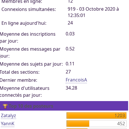
12
Membres en ligne:
919 - 03 Octobre 2020 à
Connexions simultanées:
12:35:01
24
En ligne aujourd'hui:
0.03
Moyenne des inscriptions
par jour:
0.52
Moyenne des messages par
jour:
0.11
Moyenne des sujets par jour:
27
Total des sections:
FrancoisA
Dernier membre:
34.28
Moyenne d'utilisateurs
connectés par jour:
Top 10 des posteurs
Zatalyz
1203
YannK
452