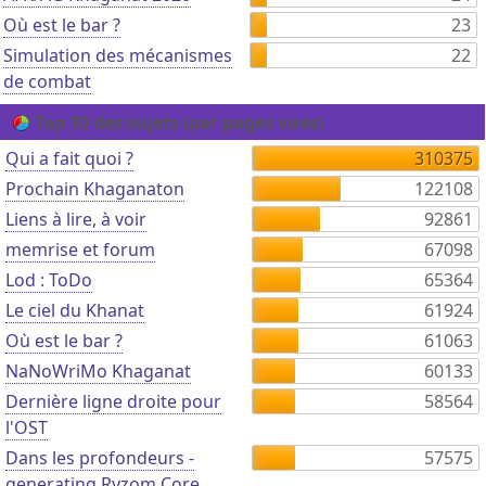
Où est le bar ?
23
Simulation des mécanismes
22
de combat
Top 10 des sujets (par pages vues)
Qui a fait quoi ?
310375
Prochain Khaganaton
122108
Liens à lire, à voir
92861
memrise et forum
67098
Lod : ToDo
65364
Le ciel du Khanat
61924
Où est le bar ?
61063
NaNoWriMo Khaganat
60133
Dernière ligne droite pour
58564
l'OST
Dans les profondeurs -
57575
generating Ryzom Core