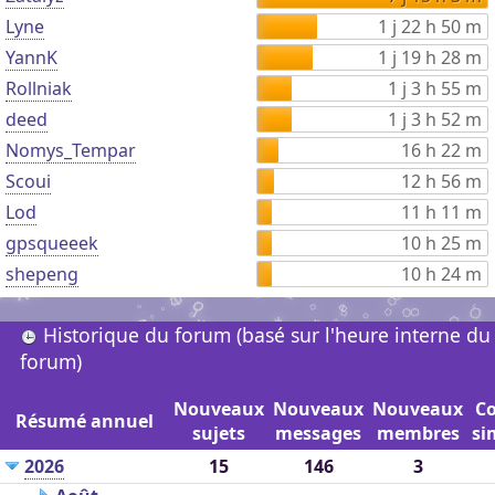
Lyne
1 j 22 h 50 m
YannK
1 j 19 h 28 m
Rollniak
1 j 3 h 55 m
deed
1 j 3 h 52 m
Nomys_Tempar
16 h 22 m
Scoui
12 h 56 m
Lod
11 h 11 m
gpsqueeek
10 h 25 m
shepeng
10 h 24 m
Historique du forum (basé sur l'heure interne du
forum)
Nouveaux
Nouveaux
Nouveaux
C
Résumé annuel
sujets
messages
membres
si
2026
15
146
3