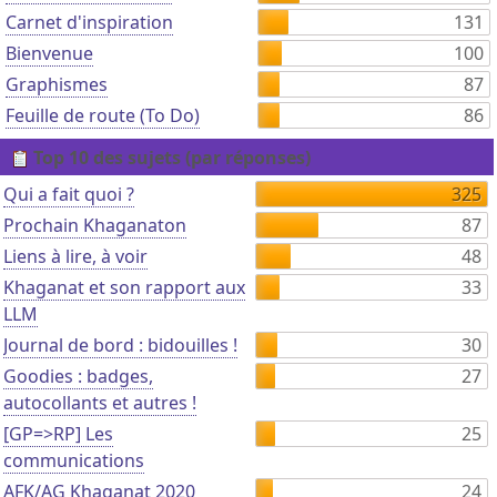
Carnet d'inspiration
131
Bienvenue
100
Graphismes
87
Feuille de route (To Do)
86
Top 10 des sujets (par réponses)
Qui a fait quoi ?
325
Prochain Khaganaton
87
Liens à lire, à voir
48
Khaganat et son rapport aux
33
LLM
Journal de bord : bidouilles !
30
Goodies : badges,
27
autocollants et autres !
[GP=>RP] Les
25
communications
AFK/AG Khaganat 2020
24