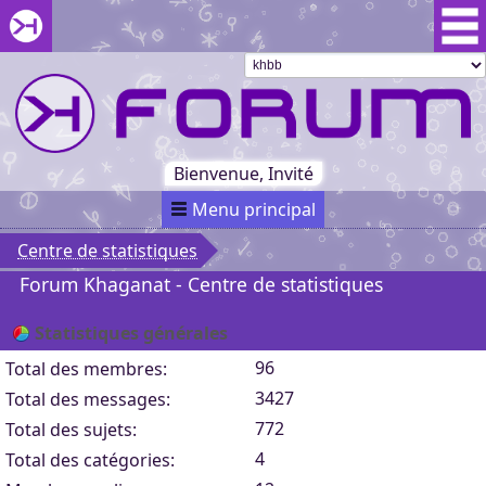
Aller au menu du forum
Aller au contenu du forum
Aller à la recherche dans le forum
Passer le
menu
Khaganat
Retour
au début
du menu
Khaganat
Bienvenue, Invité
Menu principal
Centre de statistiques
Forum Khaganat - Centre de statistiques
Statistiques générales
96
Total des membres:
3427
Total des messages:
772
Total des sujets:
4
Total des catégories: