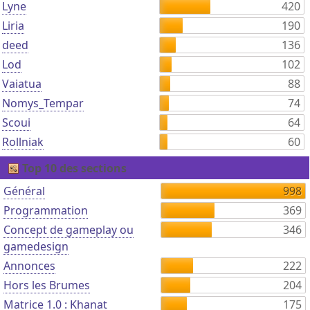
Lyne
420
Liria
190
deed
136
Lod
102
Vaiatua
88
Nomys_Tempar
74
Scoui
64
Rollniak
60
Top 10 des sections
Général
998
Programmation
369
Concept de gameplay ou
346
gamedesign
Annonces
222
Hors les Brumes
204
Matrice 1.0 : Khanat
175