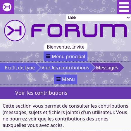
Aller au menu du forum
Aller au contenu du forum
Aller à la recherche dans le forum
Passer le
menu
Khaganat
Retour
au début
du menu
Khaganat
Bienvenue, Invité
Menu principal
Profil de Lyne
Voir les contributions
Messages
Menu
Voir les contributions
Cette section vous permet de consulter les contributions
(messages, sujets et fichiers joints) d'un utilisateur. Vous
ne pourrez voir que les contributions des zones
auxquelles vous avez accès.