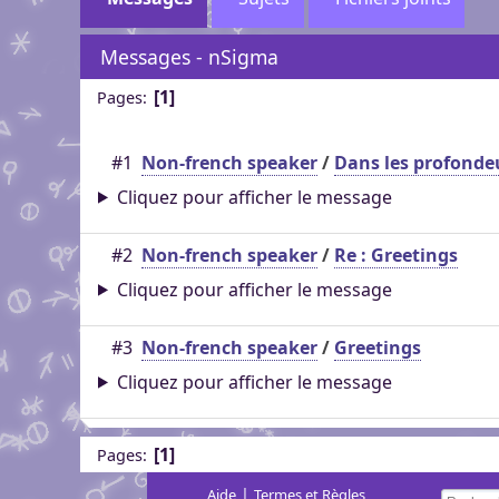
genre pour aider dans c
Pour partager des fichi
Visioconférence
Visioconférence
peut s'inscrire, mais li
Messages - nSigma
Salon audio et vidéo, a
Brillez aux couleurs de
personne si vous n'êtes
Boutiques
compte, via le navigate
1
Vous cherchez des goo
Pages
Aider Khaganat
micro ! /!\ Ce n'est pas 
Nous soutenir
visuels ? Vous pouvez l
Notre projet vit grâce 
principal d'échange, pr
quelques boutiques en l
nature, en temps ou en
#1
Non-french speaker
/
Dans les profonde
XMPP.
stands.
Découvrez comment nou
Cliquez pour afficher le message
nous puissions aller enc
#2
Non-french speaker
/
Re : Greetings
Cliquez pour afficher le message
#3
Non-french speaker
/
Greetings
Cliquez pour afficher le message
1
Pages
|
Aide
Termes et Règles