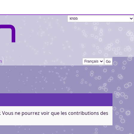
Changer de langue
n
r. Vous ne pourrez voir que les contributions des