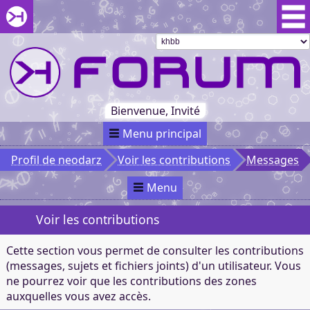
Aller au menu du forum
Aller au contenu du forum
Aller à la recherche dans le forum
Passer le
menu
Khaganat
Retour
au début
du menu
Khaganat
Bienvenue, Invité
Menu principal
Profil de neodarz
Voir les contributions
Messages
Menu
Voir les contributions
Cette section vous permet de consulter les contributions
(messages, sujets et fichiers joints) d'un utilisateur. Vous
ne pourrez voir que les contributions des zones
auxquelles vous avez accès.