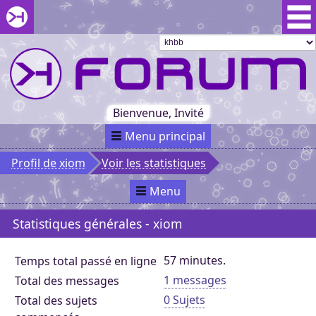
Aller au menu du forum
Aller au contenu du forum
Aller à la recherche dans le forum
Passer le
menu
Khaganat
Retour
au début
du menu
Khaganat
Bienvenue, Invité
Menu principal
Profil de xiom
Voir les statistiques
Menu
Statistiques générales - xiom
57 minutes.
Temps total passé en ligne
1 messages
Total des messages
0 Sujets
Total des sujets