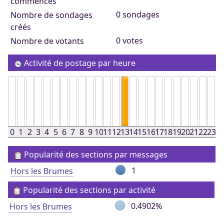
commencés
0 sondages
Nombre de sondages
créés
0 votes
Nombre de votants
Activité de postage par heure
0
1
2
3
4
5
6
7
8
9
10
11
12
13
14
15
16
17
18
19
20
21
22
23
Popularité des sections par messages
1
Hors les Brumes
Popularité des sections par activité
0.4902%
Hors les Brumes