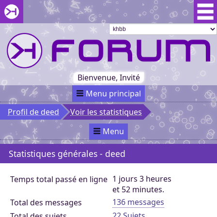
Aller au menu du forum
Aller au contenu du forum
Aller à la recherche dans le forum
Passer le
menu
Khaganat
Retour
au début
du menu
Khaganat
Bienvenue, Invité
Menu principal
Profil de deed
Voir les statistiques
Menu
Statistiques générales - deed
1 jours 3 heures
Temps total passé en ligne
et 52 minutes.
136 messages
Total des messages
22 Sujets
Total des sujets