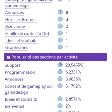
gamedesign
8
Annonces
3
Hors les Brumes
2
Bienvenue
1
Feuille de route (To Do)
1
Idées et souhaits
1
Graphismes
Popularité des sections par activité
29.5455%
Support
6.2331%
Programmation
3.6036%
Annonces
3.1792%
Concept de gameplay ou
gamedesign
2.8571%
Idées et souhaits
2%
Bienvenue