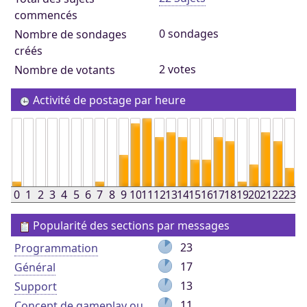
commencés
0 sondages
Nombre de sondages
créés
2 votes
Nombre de votants
Activité de postage par heure
0
1
2
3
4
5
6
7
8
9
10
11
12
13
14
15
16
17
18
19
20
21
22
23
Popularité des sections par messages
23
Programmation
17
Général
13
Support
11
Concept de gameplay ou