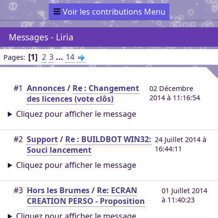
Voir les contributions Menu
Messages - Liria
1
2
3
...
14
Pages
#1
Annonces
/
Re : Changement
02 Décembre
2014 à 11:16:54
des licences (vote clôs)
Cliquez pour afficher le message
#2
Support
/
Re : BUILDBOT WIN32:
24 Juillet 2014 à
16:44:11
Souci lancement
Cliquez pour afficher le message
#3
Hors les Brumes
/
Re: ECRAN
01 Juillet 2014
à 11:40:23
CREATION PERSO - Proposition
Cliquez pour afficher le message