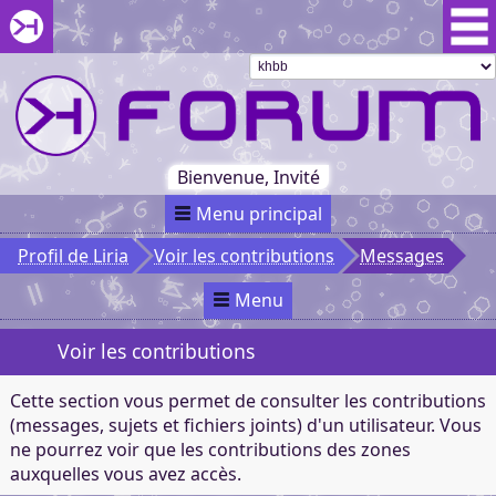
Aller au menu du forum
Aller au contenu du forum
Aller à la recherche dans le forum
Passer le
menu
Khaganat
Retour
au début
du menu
Khaganat
Bienvenue, Invité
Menu principal
Profil de Liria
Voir les contributions
Messages
Menu
Voir les contributions
Cette section vous permet de consulter les contributions
(messages, sujets et fichiers joints) d'un utilisateur. Vous
ne pourrez voir que les contributions des zones
auxquelles vous avez accès.