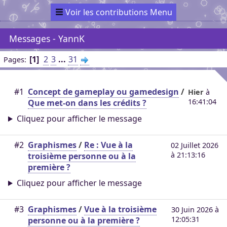
Voir les contributions Menu
Messages - YannK
1
2
3
...
31
Pages
#1
Concept de gameplay ou gamedesign
/
Hier
à
16:41:04
Que met-on dans les crédits ?
Cliquez pour afficher le message
#2
Graphismes
/
Re : Vue à la
02 Juillet 2026
à 21:13:16
troisième personne ou à la
première ?
Cliquez pour afficher le message
#3
Graphismes
/
Vue à la troisième
30 Juin 2026 à
12:05:31
personne ou à la première ?