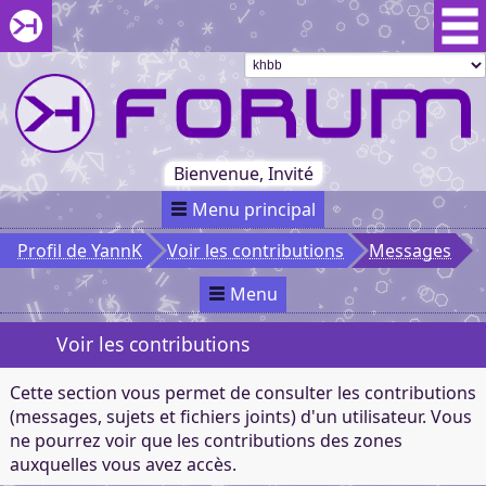
Aller au menu du forum
Aller au contenu du forum
Aller à la recherche dans le forum
Passer le
menu
Khaganat
Retour
au début
du menu
Khaganat
Bienvenue, Invité
Menu principal
Profil de YannK
Voir les contributions
Messages
Menu
Voir les contributions
Cette section vous permet de consulter les contributions
(messages, sujets et fichiers joints) d'un utilisateur. Vous
ne pourrez voir que les contributions des zones
auxquelles vous avez accès.