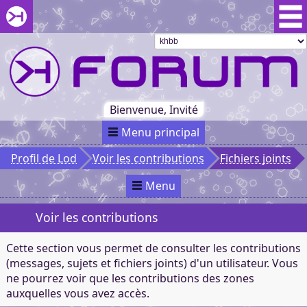
Aller au menu du forum
Aller au contenu du forum
Aller à la recherche dans le forum
Passer le
menu
Khaganat
Retour
au début
du menu
Khaganat
Bienvenue, Invité
Menu principal
Profil de Lod
Voir les contributions
Fichiers joints
Menu
Voir les contributions
Cette section vous permet de consulter les contributions
(messages, sujets et fichiers joints) d'un utilisateur. Vous
ne pourrez voir que les contributions des zones
auxquelles vous avez accès.