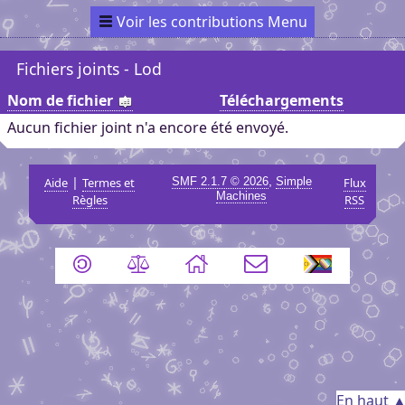
Voir les contributions Menu
Fichiers joints - Lod
Nom de fichier
Téléchargements
Aucun fichier joint n'a encore été envoyé.
|
,
Aide
Termes et
SMF 2.1.7 © 2026
Simple
Flux
Machines
Règles
RSS
En haut 