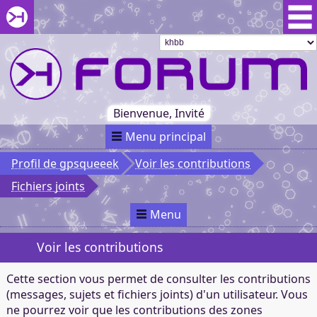
Aller au menu du forum
Aller au contenu du forum
Aller à la recherche dans le forum
Passer le
menu
Khaganat
Retour
au début
du menu
Khaganat
Bienvenue, Invité
Menu principal
Profil de gpsqueeek
Voir les contributions
Fichiers joints
Menu
Voir les contributions
Cette section vous permet de consulter les contributions
(messages, sujets et fichiers joints) d'un utilisateur. Vous
ne pourrez voir que les contributions des zones