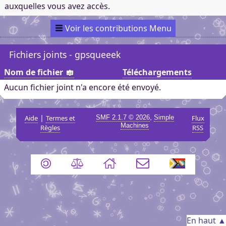
auxquelles vous avez accès.
Voir les contributions Menu
Fichiers joints - gpsqueeek
Nom de fichier
Téléchargements
Aucun fichier joint n'a encore été envoyé.
|
,
Aide
Termes et
SMF 2.1.7 © 2026
Simple
Flux
Machines
Règles
RSS
En haut ▲