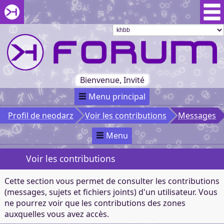
Aller au menu du forum
Aller au contenu du forum
Aller à la recherche dans le forum
Passer le
menu
Khaganat
Retour
au début
du menu
Khaganat
Bienvenue, Invité
Menu principal
Profil de neodarz
Voir les contributions
Messages
Menu
Voir les contributions
Cette section vous permet de consulter les contributions
(messages, sujets et fichiers joints) d'un utilisateur. Vous
ne pourrez voir que les contributions des zones
auxquelles vous avez accès.