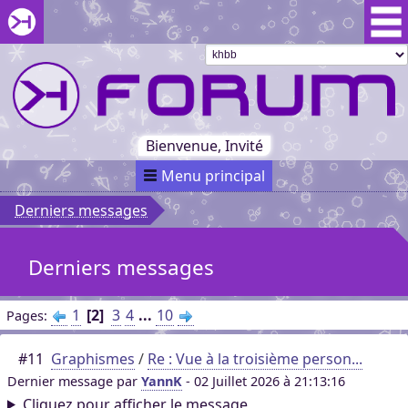
Aller au menu du forum
Aller au contenu du forum
Aller à la recherche dans le forum
Passer le
menu
Khaganat
Retour
au début
du menu
Khaganat
Bienvenue, Invité
Menu principal
Derniers messages
Derniers messages
1
2
3
4
...
10
Pages
#11
Graphismes
/
Re : Vue à la troisième person...
Dernier message par
YannK
- 02 Juillet 2026 à 21:13:16
Cliquez pour afficher le message