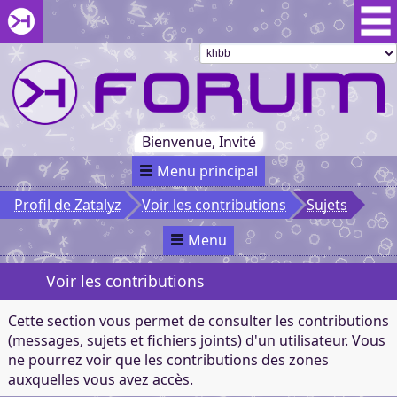
Aller au menu du forum
Aller au contenu du forum
Aller à la recherche dans le forum
Passer le
menu
Khaganat
Retour
au début
du menu
Khaganat
Bienvenue, Invité
Menu principal
Profil de Zatalyz
Voir les contributions
Sujets
Menu
Voir les contributions
Cette section vous permet de consulter les contributions
(messages, sujets et fichiers joints) d'un utilisateur. Vous
ne pourrez voir que les contributions des zones
auxquelles vous avez accès.