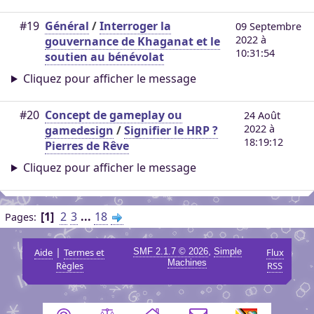
#19
Général
/
Interroger la
09 Septembre
2022 à
gouvernance de Khaganat et le
10:31:54
soutien au bénévolat
Cliquez pour afficher le message
#20
Concept de gameplay ou
24 Août
2022 à
gamedesign
/
Signifier le HRP ?
18:19:12
Pierres de Rêve
Cliquez pour afficher le message
1
2
3
...
18
Pages
|
,
Aide
Termes et
SMF 2.1.7 © 2026
Simple
Flux
Machines
Règles
RSS