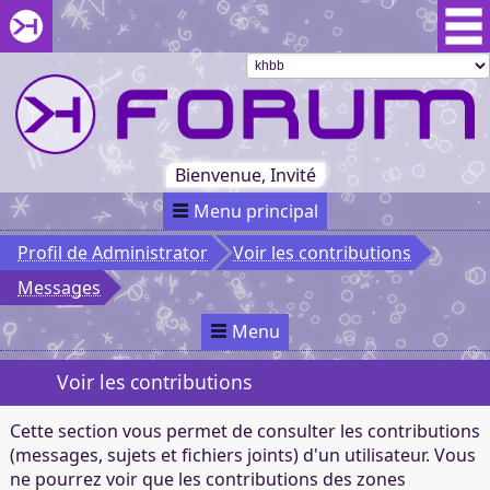
Aller au menu du forum
Aller au contenu du forum
Aller à la recherche dans le forum
Passer le
menu
Khaganat
Retour
au début
du menu
Khaganat
Bienvenue, Invité
Menu principal
Profil de Administrator
Voir les contributions
Messages
Menu
Voir les contributions
Cette section vous permet de consulter les contributions
(messages, sujets et fichiers joints) d'un utilisateur. Vous
ne pourrez voir que les contributions des zones