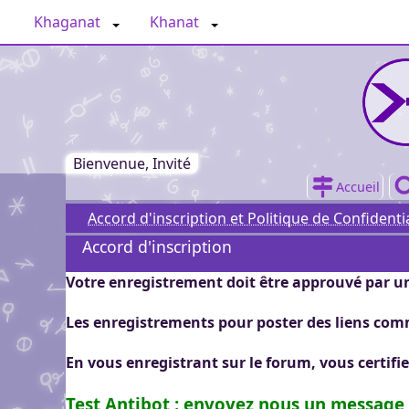
Aller au menu du forum
Aller au contenu du forum
Aller à la recherche dans le forum
Passer le
Khaganat
Khanat
menu
Khaganat
Le wiki du projet Khag
Ency
Retour
Wikhan : Documentation
UM1, l'Encyclopédie
au début
Toutes les informations
Le Kh
L'actualité de Khaganat
La G
Blog
Mediateki : la bibliothèque
du menu
de Khaganat, des tutos, 
colle
Chroniques régulières 
La M
Khaganat
Dernières modification
licences et de la charte,
prem
Dernières modifications
Khaganat pour suivre 
regr
Les derniers trucs qui 
trait à Khaganat même 
parti
Discuter autour du pro
les travaux ne trouvant
créat
Forum
wikis et le forum sont
Bienvenue, Invité
Mémo
Le forum est notre esp
place au niveau des wik
grap
Les Chats (clavardage) 
cette page.
connu
Accueil
Chat
d’informations autour d
tout,
Le salon XMPP : c'est le
Contacter l'associatio
prolonge naturellement
Accord d'inscription et Politique de Confidentia
Contact
contacts, des échanges,
Vous souhaitez prendre
permet une discussion 
Accord d'inscription
Écrire collaborativeme
idées autours du projet
Pad
nous par mail ?
prise de recul dans la 
Écrivons tous ensembl
Que faire aujourd'hui ?
le projet.
Votre enregistrement doit être approuvé par u
Les trucs à faire
document dans une int
La liste des tâches à fai
Git
rédaction collective en
Dépôts code et média
avancement et qui s'en 
Les enregistrements pour poster des liens com
Pour contribuer au cod
inscription requise, on
Téléchargements
faut aller motiver à c
Téléchargements
des différents projets 
pseudo, une couleur et 
Les clients de jeu, ainsi
En vous enregistrant sur le forum, vous certifie
pour que ça avance. C'es
Outils
télécharger.
Outils
à télécharger si besoin.
peut indiquer les bugs.
Petits outils variés, bi
Kloud
Test Antibot : envoyez nous un message
Kloud