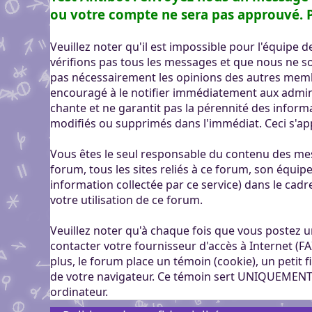
genre pour aider dans c
Pour partager des fichi
ou votre compte ne sera pas approuvé. P
Visioconférence
Visioconférence
peut s'inscrire, mais li
Salon audio et vidéo, a
Brillez aux couleurs de
personne si vous n'êtes
Veuillez noter qu'il est impossible pour l'équipe
Boutiques
compte, via le navigate
Vous cherchez des goo
vérifions pas tous les messages et que nous ne 
Aider Khaganat
micro ! /!\ Ce n'est pas 
Nous soutenir
visuels ? Vous pouvez l
pas nécessairement les opinions des autres mem
Notre projet vit grâce 
principal d'échange, pr
encouragé à le notifier immédiatement aux admin
quelques boutiques en l
nature, en temps ou en
XMPP.
chante et ne garantit pas la pérennité des inform
stands.
Découvrez comment nou
modifiés ou supprimés dans l'immédiat. Ceci s'a
nous puissions aller enc
Vous êtes le seul responsable du contenu des mes
forum, tous les sites reliés à ce forum, son équipe 
information collectée par ce service) dans le cadr
votre utilisation de ce forum.
Veuillez noter qu'à chaque fois que vous postez u
contacter votre fournisseur d'accès à Internet (FA
plus, le forum place un témoin (cookie), un petit
de votre navigateur. Ce témoin sert UNIQUEMENT 
ordinateur.