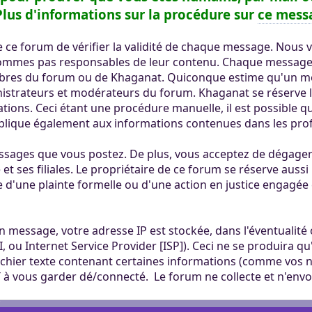
ertaines tâches.
ers. Tout le monde
lus d'informations sur la procédure sur
ce mess
mité à 100Mo par
ccessible sans
 Khaganat
 pas validé.
 de ce forum de vérifier la validité de chaque message. No
ur. Allumez vos
dies avec nos
sommes pas responsables de leur contenu. Chaque message e
notre outil
es retrouver sur
bres du forum ou de Khaganat. Quiconque estime qu'un me
aux dons, en
éférez le salon
istrateurs et modérateurs du forum. Khaganat se réserve l
igne, et sur nos
 argent.
ations. Ceci étant une procédure manuelle, il est possible 
s aider, afin que
pplique également aux informations contenues dans les pro
ore plus loin !
sages que vous postez. De plus, vous acceptez de dégager d
et ses filiales. Le propriétaire de ce forum se réserve aussi 
e d'une plainte formelle ou d'une action en justice engagée 
n message, votre adresse IP est stockée, dans l'éventualit
I, ou Internet Service Provider [ISP]). Ceci ne se produira q
 fichier texte contenant certaines informations (comme vos n
à vous garder dé/connecté. Le forum ne collecte et n'env