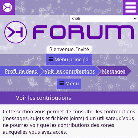
Aller au menu du forum
Aller au contenu du forum
Aller à la recherche dans le forum
Passer le
menu
Khaganat
Retour
au début
du menu
Khaganat
Bienvenue, Invité
Menu principal
Profil de deed
Voir les contributions
Messages
Menu
Voir les contributions
Cette section vous permet de consulter les contributions
(messages, sujets et fichiers joints) d'un utilisateur. Vous
ne pourrez voir que les contributions des zones
auxquelles vous avez accès.