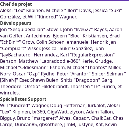
Chef de projet
Aleksi "Lex" Kilpinen, Michele "Illori" Davis, Jessica "Suki"
González, et Will "Kindred" Wagner.
Développeurs
Jon "Sesquipedalian" Stovell, John "live627" Rayes, Aaron
van Geffen, Antechinus, Bjoern "Bloc" Kristiansen, Brad
"IchBin™" Grow, Colin Schoen, emanuele, Hendrik Jan
"Compuart" Visser, Jessica "Suki" González, Juan
"JayBachatero" Hernandez, Karl "RegularExpression"
Benson, Matthew "Labradoodle-360" Kerle, Grudge,
Michael "Oldiesmann" Eshom, Michael "Thantos" Miller,
Norv, Oscar "Ozp" Rydhé, Peter "Arantor" Spicer, Selman "
[SiNaN]" Eser, Shawn Bulen, Shitiz "Dragooon" Garg,
Theodore "Orstio" Hildebrandt, Thorsten "TE" Eurich, et
winrules.
Spécialistes Support
Will "Kindred" Wagner, Doug Heffernan, lurkalot, Aleksi
"Lex" Kilpinen, br360, GigaWatt, ziycon, Adam Tallon,
Bigguy, Bruno "margarett" Alves, CapadY, ChalkCat, Chas
Large, Duncan85, gbsothere, JimM, Justyne, Kat, Kevin