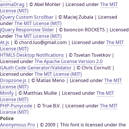
animaDrag
| © Abel Mohler | Licensed under
The MIT
License (MIT)
jQuery Custom Scrollbar
| © Maciej Zubala | Licensed
under
The MIT License (MIT)
jQuery Responsive Slider
| © booncon ROCKETS | Licensed
under
The MIT License (MIT)
At.js
| © chord.luo@gmail.com | Licensed under
The MIT
License (MIT)
HTML5 Desktop Notifications
| © Tsvetan Tsvetkov |
Licensed under
The Apache License Version 2.0
GAuth Code Generator/Validator
| © Chris Cornutt |
Licensed under
The MIT License (MIT)
Dropzone.js
| © Matias Meno | Licensed under
The MIT
License (MIT)
Minify
| © Matthias Mullie | Licensed under
The MIT
License (MIT)
PHP-Punycode
| © True B.V. | Licensed under
The MIT
License (MIT)
Police
Anonymous Pro
| © 2009 | This font is licensed under the