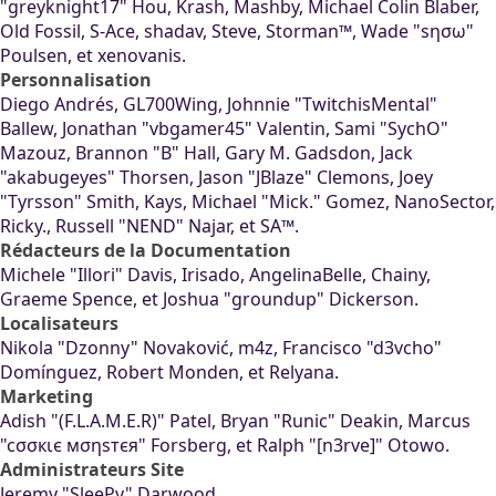
"greyknight17" Hou, Krash, Mashby, Michael Colin Blaber,
Old Fossil, S-Ace, shadav, Steve, Storman™, Wade "sησω"
Poulsen, et xenovanis.
Personnalisation
Diego Andrés, GL700Wing, Johnnie "TwitchisMental"
Ballew, Jonathan "vbgamer45" Valentin, Sami "SychO"
Mazouz, Brannon "B" Hall, Gary M. Gadsdon, Jack
"akabugeyes" Thorsen, Jason "JBlaze" Clemons, Joey
"Tyrsson" Smith, Kays, Michael "Mick." Gomez, NanoSector,
Ricky., Russell "NEND" Najar, et SA™.
Rédacteurs de la Documentation
Michele "Illori" Davis, Irisado, AngelinaBelle, Chainy,
Graeme Spence, et Joshua "groundup" Dickerson.
Localisateurs
Nikola "Dzonny" Novaković, m4z, Francisco "d3vcho"
Domínguez, Robert Monden, et Relyana.
Marketing
Adish "(F.L.A.M.E.R)" Patel, Bryan "Runic" Deakin, Marcus
"cσσкιє мσηѕтєя" Forsberg, et Ralph "[n3rve]" Otowo.
Administrateurs Site
Jeremy "SleePy" Darwood.