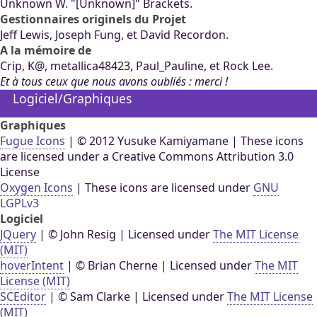
Unknown W. "[Unknown]" Brackets.
Gestionnaires originels du Projet
Jeff Lewis, Joseph Fung, et David Recordon.
A la mémoire de
Crip, K@, metallica48423, Paul_Pauline, et Rock Lee.
Et à tous ceux que nous avons oubliés : merci !
Logiciel/Graphiques
Graphiques
Fugue Icons
| © 2012 Yusuke Kamiyamane | These icons
are licensed under a Creative Commons Attribution 3.0
License
Oxygen Icons
| These icons are licensed under
GNU
LGPLv3
Logiciel
JQuery
| © John Resig | Licensed under
The MIT License
(MIT)
hoverIntent
| © Brian Cherne | Licensed under
The MIT
License (MIT)
SCEditor
| © Sam Clarke | Licensed under
The MIT License
(MIT)