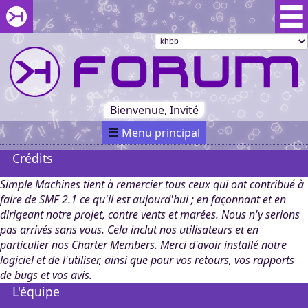
Aller au menu du forum
Aller au contenu du forum
Aller à la recherche dans le forum
Passer le
menu
Khaganat
Retour
au début
du menu
Khaganat
Bienvenue, Invité
Menu principal
Crédits
Simple Machines tient à remercier tous ceux qui ont contribué à
faire de SMF 2.1 ce qu'il est aujourd'hui ; en façonnant et en
dirigeant notre projet, contre vents et marées. Nous n'y serions
pas arrivés sans vous. Cela inclut nos utilisateurs et en
particulier nos Charter Members. Merci d'avoir installé notre
logiciel et de l'utiliser, ainsi que pour vos retours, vos rapports
de bugs et vos avis.
L'équipe