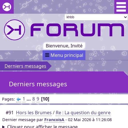
Aller au menu du forum
Aller au contenu du forum
Aller à la recherche dans le forum
Passer le
menu
Khaganat
Retour
au début
du menu
Khaganat
Bienvenue, Invité
Menu principal
Derniers messages
Derniers messages
1
...
8
9
10
Pages
#91
Hors les Brumes
/
Re : La question du genre
Dernier message par
FrancoisA
- 02 Mai 2026 à 11:26:08
Cliquez pour afficher le message