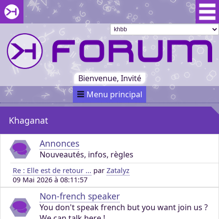
Aller au menu du forum
Aller au contenu du forum
Aller à la recherche dans le forum
Passer le
menu
Khaganat
Retour
au début
du menu
Khaganat
Bienvenue, Invité
Menu principal
Khaganat
Annonces
Nouveautés, infos, règles
Re : Elle est de retour ...
par
Zatalyz
09 Mai 2026 à 08:11:57
Non-french speaker
You don't speak french but you want join us ?
We can talk here !