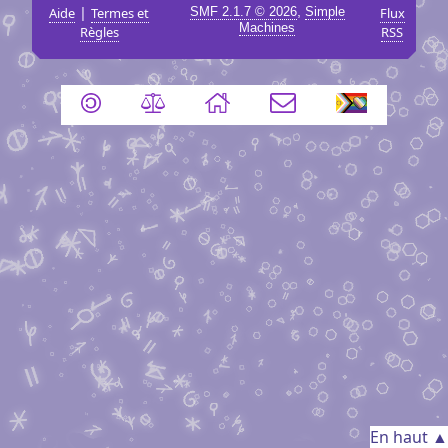
|
,
Aide
Termes et
SMF 2.1.7 © 2026
Simple
Flux
Machines
Règles
RSS
En haut ▲