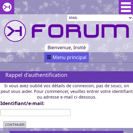
Aller au menu du forum
Aller au contenu du forum
Aller à la recherche dans le forum
Passer le
menu
Khaganat
Retour
au début
du menu
Khaganat
Bienvenue, Invité
Menu principal
Rappel d'authentification
Si vous avez oublié vos détails de connexion, pas de souci, on
peut vous aider. Pour commencer, veuillez entrer votre identifiant
ou adresse e-mail ci-dessous.
Identifiant/e-mail: