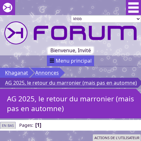
Aller au menu du forum
Aller au contenu du forum
Aller à la recherche dans le forum
Passer le
menu
Khaganat
Retour
au début
du menu
Khaganat
Bienvenue, Invité
Menu principal
Khaganat
Annonces
AG 2025, le retour du marronier (mais pas en automne)
AG 2025, le retour du marronier (mais
pas en automne)
1
Pages
EN BAS
ACTIONS DE L'UTILISATEUR