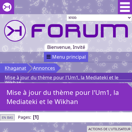
Aller au menu du forum
Aller au contenu du forum
Aller à la recherche dans le forum
Passer le
menu
Khaganat
Retour
au début
du menu
Khaganat
Bienvenue, Invité
Menu principal
Khaganat
Annonces
Mise à jour du thème pour l'Um1, la Mediateki et le
Wikhan
Mise à jour du thème pour l'Um1, la
Mediateki et le Wikhan
1
Pages
EN BAS
ACTIONS DE L'UTILISATEUR