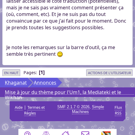
laisser accessible le côté traduction (potentielles),
mais je ne sais pas vraiment comment présenter ça
(où, comment, etc). Et je ne suis pas du tout
convaincue par ce que j'ai fait pour le moment. Donc
je prends toutes les suggestions possibles.
Je note les remarques sur la barre d'outil, ça me
semble très pertinent
1
Pages
EN HAUT
ACTIONS DE L'UTILISATEUR
Khaganat
Annonces
Mise à jour du thème pour l'Um1, la Mediateki et le
Wikhan
|
,
Aide
Termes et
SMF 2.1.7 © 2026
Simple
Flux
Machines
Règles
RSS