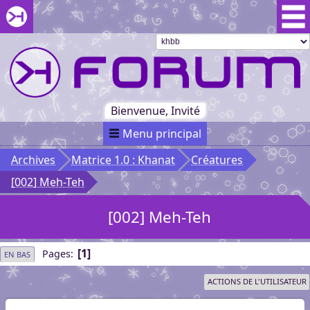
Aller au menu du forum
Aller au contenu du forum
Aller à la recherche dans le forum
Passer le
menu
Khaganat
Retour
au début
du menu
Khaganat
Bienvenue, Invité
Menu principal
Archives
Matrice 1.0 : Khanat
Créatures
[002] Meh-Teh
[002] Meh-Teh
1
Pages
EN BAS
ACTIONS DE L'UTILISATEUR