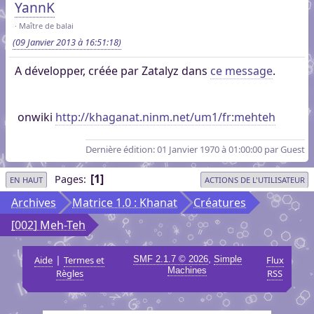
YannK
Maître de balai
(09 Janvier 2013 à 16:51:18)
A développer, créée par Zatalyz dans
ce message
.
onwiki
http://khaganat.ninm.net/um1/fr:mehteh
Dernière édition
: 01 Janvier 1970 à 01:00:00 par Guest
1
Pages
EN HAUT
ACTIONS DE L'UTILISATEUR
Archives
Matrice 1.0 : Khanat
Créatures
[002] Meh-Teh
|
,
Aide
Termes et
SMF 2.1.7 © 2026
Simple
Flux
Machines
Règles
RSS