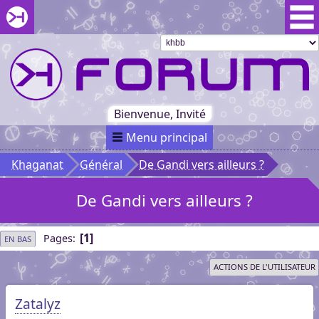
Aller au menu du forum
Aller au contenu du forum
Aller à la recherche dans le forum
Passer le
menu
Khaganat
Retour
au début
du menu
Khaganat
Bienvenue, Invité
Menu principal
Khaganat
Général
De Gandi vers ailleurs ?
De Gandi vers ailleurs ?
1
Pages
EN BAS
ACTIONS DE L'UTILISATEUR
Zatalyz