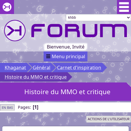
Aller au menu du forum
Aller au contenu du forum
Aller à la recherche dans le forum
Passer le
menu
Khaganat
Retour
au début
du menu
Khaganat
Bienvenue, Invité
Menu principal
Khaganat
Général
Carnet d'inspiration
Histoire du MMO et critique
Histoire du MMO et critique
1
Pages
EN BAS
ACTIONS DE L'UTILISATEUR