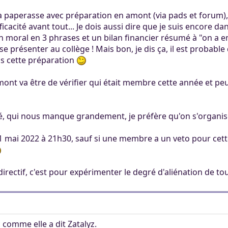
la paperasse avec préparation en amont (via pads et forum),
Efficacité avant tout... Je dois aussi dire que je suis enco
n moral en 3 phrases et un bilan financier résumé à "on a en
 présenter au collège ! Mais bon, je dis ça, il est probable
ns cette préparation
mont va être de vérifier qui était membre cette année et peut 
ité, qui nous manque grandement, je préfère qu'on s'organis
1 mai 2022 à 21h30, sauf si une membre a un veto pour cette
directif, c'est pour expérimenter le degré d'aliénation de 
 comme elle a dit Zatalyz.