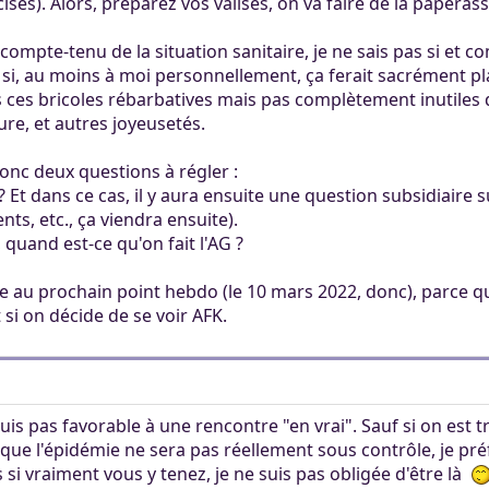
ises). Alors, préparez vos valises, on va faire de la paperas
ertaines tâches.
ers. Tout le monde
mité à 100Mo par
compte-tenu de la situation sanitaire, je ne sais pas si et 
ccessible sans
 Khaganat
 pas validé.
si, au moins à moi personnellement, ça ferait sacrément plai
ur. Allumez vos
dies avec nos
s ces bricoles rébarbatives mais pas complètement inutiles q
notre outil
es retrouver sur
ure, et autres joyeusetés.
aux dons, en
éférez le salon
igne, et sur nos
 argent.
donc deux questions à régler :
s aider, afin que
 ? Et dans ce cas, il y aura ensuite une question subsidiaire
ore plus loin !
s, etc., ça viendra ensuite).
 quand est-ce qu'on fait l'AG ?
e au prochain point hebdo (le 10 mars 2022, donc), parce qu
 si on décide de se voir AFK.
is pas favorable à une rencontre "en vrai". Sauf si on est t
que l'épidémie ne sera pas réellement sous contrôle, je préf
 si vraiment vous y tenez, je ne suis pas obligée d'être là