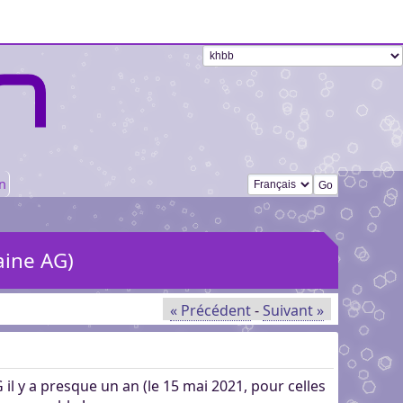
Changer de langue
n
haine AG)
« Précédent
-
Suivant »
G il y a presque un an (le 15 mai 2021, pour celles