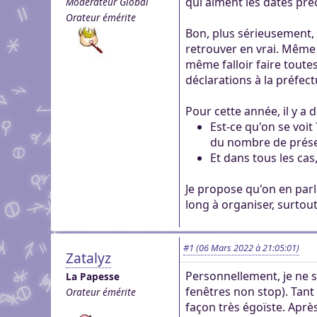
qui aiment les dates préc
Modérateur Global
genre pour aider dans c
Pour partager des fichi
Orateur émérite
Visioconférence
Visioconférence
peut s'inscrire, mais li
Bon, plus sérieusement, 
Salon audio et vidéo, a
Brillez aux couleurs de
personne si vous n'êtes
retrouver en vrai. Même 
Boutiques
compte, via le navigate
Vous cherchez des goo
même falloir faire toute
Aider Khaganat
micro ! /!\ Ce n'est pas 
Nous soutenir
visuels ? Vous pouvez l
déclarations à la préfect
Notre projet vit grâce 
principal d'échange, pr
quelques boutiques en l
nature, en temps ou en
XMPP.
Pour cette année, il y a 
stands.
Découvrez comment nou
Est-ce qu'on se voit
nous puissions aller enc
du nombre de présent
Et dans tous les cas,
Je propose qu'on en parl
long à organiser, surtout
#1
(06 Mars 2022 à 21:05:01)
Zatalyz
Personnellement, je ne su
La Papesse
fenêtres non stop). Tant 
Orateur émérite
façon très égoïste. Après