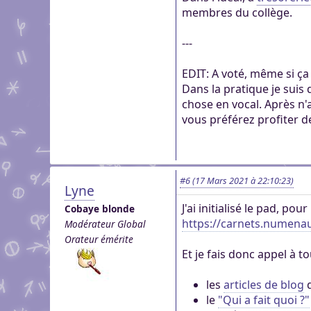
membres du collège.
---
EDIT: A voté, même si ç
Dans la pratique je suis
chose en vocal. Après n'
vous préférez profiter de
#6
(17 Mars 2021 à 22:10:23)
Lyne
J'ai initialisé le pad, pou
Cobaye blonde
https://carnets.numena
Modérateur Global
Orateur émérite
Et je fais donc appel à 
les
articles de blog
q
le
"Qui a fait quoi ?"