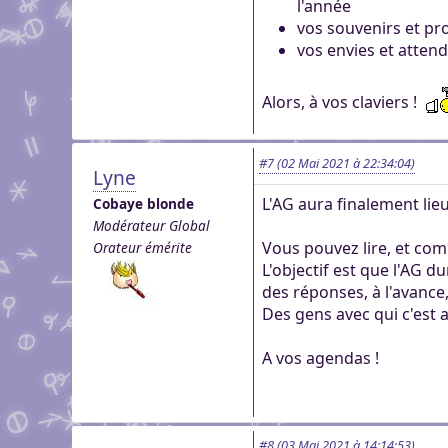
l'année
vos souvenirs et pro
vos envies et attend
Alors, à vos claviers !
#7
(02 Mai 2021 à 22:34:04)
Lyne
L'AG aura finalement lie
Cobaye blonde
Modérateur Global
Vous pouvez lire, et com
Orateur émérite
L'objectif est que l'AG
des réponses, à l'avance,
Des gens avec qui c'est a
A vos agendas !
#8
(03 Mai 2021 à 14:14:53)