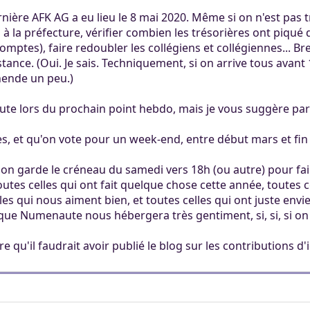
ertaines tâches.
ers. Tout le monde
nière AFK AG a eu lieu le 8 mai 2020. Même si on n'est pas tr
mité à 100Mo par
 la préfecture, vérifier combien les trésorières ont piqué dan
ccessible sans
 Khaganat
 pas validé.
omptes), faire redoubler les collégiens et collégiennes... Br
ur. Allumez vos
dies avec nos
ance. (Oui. Je sais. Techniquement, si on arrive tous avant 18h
notre outil
es retrouver sur
hende un peu.)
aux dons, en
éférez le salon
igne, et sur nos
 argent.
ute lors du prochain point hebdo, mais je vous suggère par
s aider, afin que
ore plus loin !
s, et qu'on vote pour un week-end, entre début mars et fin m
, on garde le créneau du samedi vers 18h (ou autre) pour fair
outes celles qui ont fait quelque chose cette année, toutes c
les qui nous aiment bien, et toutes celles qui ont juste envi
(que Numenaute nous hébergera très gentiment, si, si, si 
re qu'il faudrait avoir publié le blog sur les contributions d'