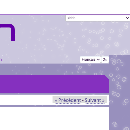
Changer de langue
n
« Précédent
-
Suivant »