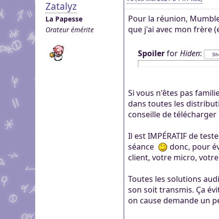
Zatalyz
Pour la réunion, Mumble 
La Papesse
que j'ai avec mon frère 
Orateur émérite
Spoiler
for
Hiden
:
Si vous n'êtes pas famili
dans toutes les distribut
conseille de télécharger
Il est IMPÉRATIF de teste
séance
donc, pour év
client, votre micro, votre
Toutes les solutions audi
son soit transmis. Ça év
on cause demande un peu