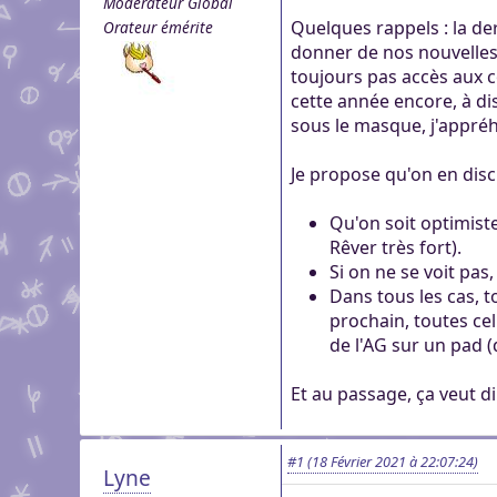
Modérateur Global
genre pour aider dans c
Pour partager des fichi
Quelques rappels : la der
Orateur émérite
Visioconférence
Visioconférence
peut s'inscrire, mais li
donner de nos nouvelles à
Salon audio et vidéo, a
Brillez aux couleurs de
personne si vous n'êtes
toujours pas accès aux c
Boutiques
compte, via le navigate
Vous cherchez des goo
cette année encore, à dist
Aider Khaganat
micro ! /!\ Ce n'est pas 
Nous soutenir
visuels ? Vous pouvez l
sous le masque, j'appré
Notre projet vit grâce 
principal d'échange, pr
quelques boutiques en l
nature, en temps ou en
XMPP.
Je propose qu'on en disc
stands.
Découvrez comment nou
nous puissions aller enc
Qu'on soit optimiste
Rêver très fort).
Si on ne se voit pas
Dans tous les cas, t
prochain, toutes cel
de l'AG sur un pad 
Et au passage, ça veut di
#1
(18 Février 2021 à 22:07:24)
Lyne