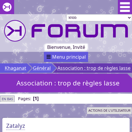
Aller au menu du forum
Aller au contenu du forum
Aller à la recherche dans le forum
Passer le
menu
Khaganat
Retour
au début
du menu
Khaganat
Bienvenue, Invité
Menu principal
Khaganat
Général
Association : trop de règles lasse
Association : trop de règles lasse
1
Pages
EN BAS
ACTIONS DE L'UTILISATEUR
Zatalyz