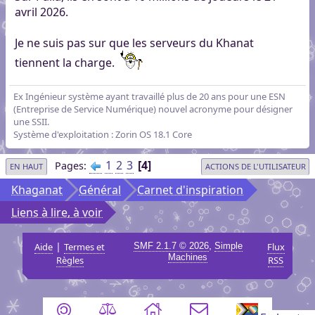
avril 2026.
Je ne suis pas sur que les serveurs du Khanat
tiennent la charge.
Ex Ingénieur système ayant travaillé plus de 20 ans pour une ESN
(Entreprise de Service Numérique) nouvel acronyme pour désigner
une SSII.
Système d'exploitation : Zorin OS 18.1 Core
1
2
3
4
Pages
EN HAUT
ACTIONS DE L'UTILISATEUR
Khaganat
Général
Carnet d'inspiration
Liens à lire, à voir
|
,
Aide
Termes et
SMF 2.1.7 © 2026
Simple
Flux
Machines
Règles
RSS