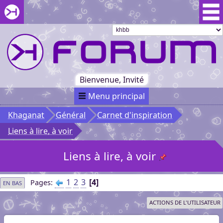
Aller au menu du forum
Aller au contenu du forum
Aller à la recherche dans le forum
Passer le
menu
Khaganat
Retour
au début
du menu
Khaganat
Bienvenue, Invité
Menu principal
Khaganat
Général
Carnet d'inspiration
Liens à lire, à voir
Liens à lire, à voir
1
2
3
4
Pages
EN BAS
ACTIONS DE L'UTILISATEUR