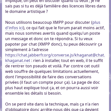
implique, on peut en discuter quand tu veux ; je ne
sais pas si tu es déjà familière des licences libres dans
le domaine artistique ?
Nous utilisons beaucoup XMPP pour discuter (
plus
d'infos ici
), ce qui fait que le forum parait moins actif,
mais nous sommes avertis quand quelqu'un poste
un message et donc on te répondra. Si tu veux
papoter par chat (XMPP donc), tu peux découvrir ça
simplement à l'adresse
https://chat.jabberfr.org/converse.js/khaganat@chat.
khaganat.net
: rien à installer, tout en web, il te suffit
de rentrer ton pseudo et voilà. Par contre cet outil
web souffre de quelques limitations actuellement,
dont l'impossibilité de faire des conversations
privées (il faut un compte pour ça). La page de doc
plus haut explique tout ça, et on pourra aussi voir
ensemble les détails si besoin.
On se perd vite dans la technique, mais ça n'a rien
d'obligatoire donc arrête-nous dès que ça devient