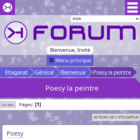
Aller au menu du forum
Aller au contenu du forum
Aller à la recherche dans le forum
Passer le
menu
Khaganat
Retour
au début
du menu
Khaganat
Bienvenue, Invité
Menu principal
Khaganat
Général
Bienvenue
Poesy la peintre
Poesy la peintre
1
Pages
EN BAS
ACTIONS DE L'UTILISATEUR
Poesy