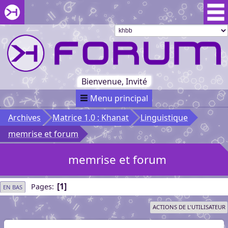
Aller au menu du forum
Aller au contenu du forum
Aller à la recherche dans le forum
Passer le
menu
Khaganat
Retour
au début
du menu
Khaganat
Bienvenue, Invité
Menu principal
Archives
Matrice 1.0 : Khanat
Linguistique
memrise et forum
memrise et forum
1
Pages
EN BAS
ACTIONS DE L'UTILISATEUR