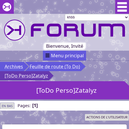
Aller au menu du forum
Aller au contenu du forum
Aller à la recherche dans le forum
Passer le
menu
Khaganat
Retour
au début
du menu
Khaganat
Bienvenue, Invité
Menu principal
Archives
Feuille de route (To Do)
[ToDo Perso]Zatalyz
[ToDo Perso]Zatalyz
1
Pages
EN BAS
ACTIONS DE L'UTILISATEUR