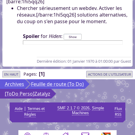
[barre:1hi5qq26]
Chercher sérieusement un webdev. Activer les
réseaux.[/barre:1hi5qq26] solutions alternatives,
du coup on s'en passe pour le moment.
Spoiler
for
Hiden
:
Dernière édition
: 01 Janvier 1970 à 01:00:00 par Guest
1
Pages
EN HAUT
ACTIONS DE L'UTILISATEUR
Archives
Feuille de route (To Do)
[ToDo Perso]Zatalyz
|
,
Aide
Termes et
SMF 2.1.7 © 2026
Simple
Flux
Machines
Règles
RSS