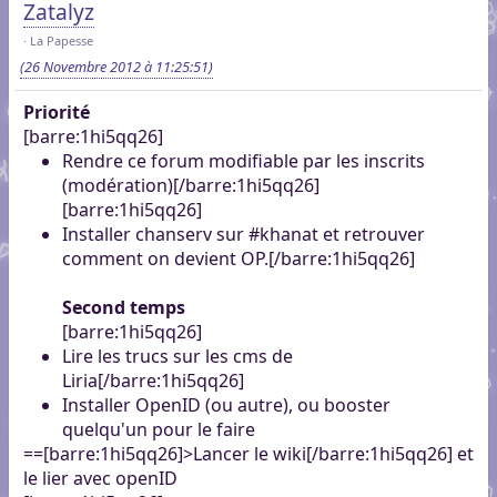
Zatalyz
La Papesse
(26 Novembre 2012 à 11:25:51)
Priorité
[barre:1hi5qq26]
Rendre ce forum modifiable par les inscrits
(modération)[/barre:1hi5qq26]
[barre:1hi5qq26]
Installer chanserv sur #khanat et retrouver
comment on devient OP.[/barre:1hi5qq26]
Second temps
[barre:1hi5qq26]
Lire les trucs sur les cms de
Liria[/barre:1hi5qq26]
Installer OpenID (ou autre), ou booster
quelqu'un pour le faire
==[barre:1hi5qq26]>Lancer le wiki[/barre:1hi5qq26] et
le lier avec openID