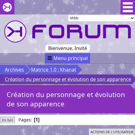
Aller au menu du forum
Aller au contenu du forum
Aller à la recherche dans le forum
Passer le
menu
Khaganat
Retour
au début
du menu
Khaganat
Bienvenue, Invité
Menu principal
Archives
Matrice 1.0 : Khanat
Création du personnage et évolution de son apparence
Création du personnage et évolution
de son apparence
1
Pages
EN BAS
ACTIONS DE L'UTILISATEUR