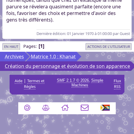
numériques, tandis que chez un extatique la même
parure se révelera quasiment parfaite (encore une
fois, favoriser des choix et permettre d'avoir des
gens très différents).
Dernière édition
: 01 Janvier 1970 à 01:00:00 par Guest
1
Pages
EN HAUT
ACTIONS DE L'UTILISATEUR
Archives
Matrice 1.0 : Khanat
Création du personnage et évolution de son apparence
|
,
Aide
Termes et
SMF 2.1.7 © 2026
Simple
Flux
Machines
Règles
RSS