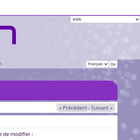
Changer de langue
n
« Précédent
-
Suivant »
e de modifier :