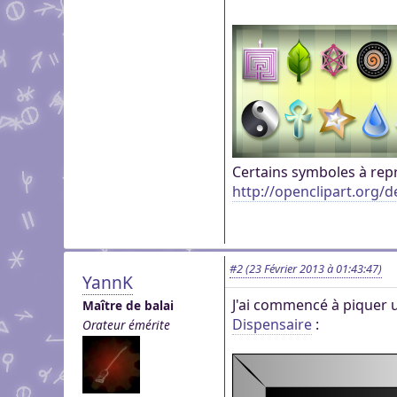
Certains symboles à rep
http://openclipart.org/de
#2
(23 Février 2013 à 01:43:47)
YannK
J'ai commencé à piquer u
Maître de balai
Dispensaire
:
Orateur émérite