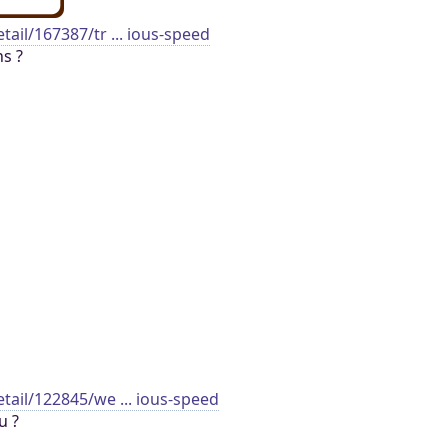
tail/167387/tr ... ious-speed
s ?
etail/122845/we ... ious-speed
u ?