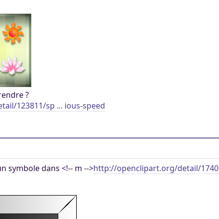
rendre ?
tail/123811/sp ... ious-speed
n symbole dans <!-- m -->
http://openclipart.org/detail/1740