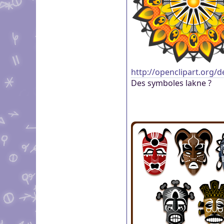
http://openclipart.org/d
Des symboles lakne ?