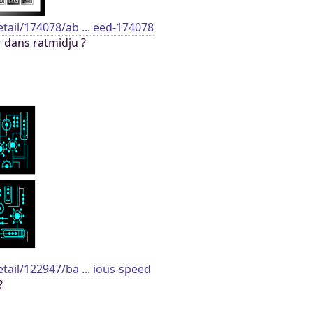
etail/174078/ab ... eed-174078
 dans ratmidju ?
etail/122947/ba ... ious-speed
?