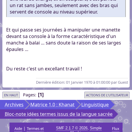
un rat sans jambes, seulement avec des bras qui
servent de console au niveau supérieur.
Et qui passe ses journées à manipuler une manette
devant sa console à la forme caractéristique d'un
manche à balai ... sans doute la raison de ses larges
épaules ...
Du reste c'est un excellant travail !
Dernière édition
: 01 Janvier 1970 à 01:00:00 par Guest
1
Pages
EN HAUT
ACTIONS DE L'UTILISATEUR
Archives
Matrice 1.0 : Khanat
Linguistique
Bloc-note idées termes issus de la langue sacrée
|
,
Aide
Termes et
SMF 2.1.7 © 2026
Simple
Flux