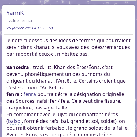
YannK
Maître de balai
(26 Janvier 2013 à 17:39:37)
Je note ci-dessous des idées de termes qui pourraient
servir dans khanat, si vous avez des idées/remarques
par rapport à ceux-ci, n'hésitez pas.
xancedra :
trad. litt. Khan des Ères/Éons, c'est
devenu phonétiquement un des surnoms du
dirigeant du khanat : l'Ancêtre. Certains croient que
c'est son nom "An Kethra"
fenra :
fenra
pourrait être la désignation originelle
des Sources, rafsi: fer / fe'a. Cela veut dire fissure,
craquelure, passage, faille.
En combinant avec le lujvo du combattant héros
(
balsoi
, formé des rafsi bal, grand et soi, soldat), on
pourrait obtenir ferbalsoi, le grand soldat de la faille.
Avec les Éons, s'est propagé le nom des Frères