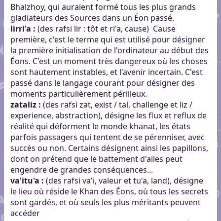
Bhalzhoy, qui auraient formé tous les plus grands
gladiateurs des Sources dans un Éon passé.
lirri'a :
(des rafsi lir : tôt et ri'a, cause) Cause
première, c'est le terme qui est utilisé pour désigner
la première initialisation de l'ordinateur au début des
Éons. C'est un moment très dangereux où les choses
sont hautement instables, et l'avenir incertain. C'est
passé dans le langage courant pour désigner des
moments particulièrement périlleux.
zataliz :
(des rafsi zat, exist / tal, challenge et liz /
experience, abstraction), désigne les flux et reflux de
réalité qui déforment le monde khanat, les états
parfois passagers qui tentent de se pérenniser, avec
succès ou non. Certains désignent ainsi les papillons,
dont on prétend que le battement d'ailes peut
engendre de grandes conséquences...
va'itu'a :
(des rafsi va'i, valeur et tu'a, land), désigne
le lieu où réside le Khan des Éons, où tous les secrets
sont gardés, et où seuls les plus méritants peuvent
accéder