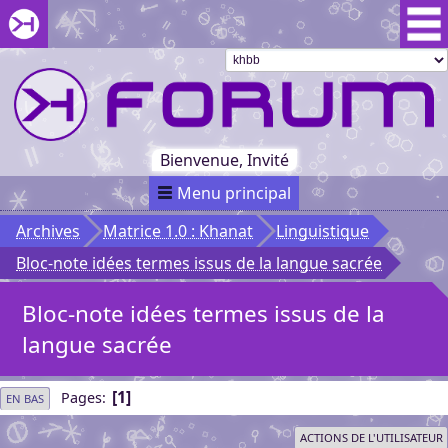
Aller au menu du forum
Aller au contenu du forum
Aller à la recherche dans le forum
Passer le
menu
Khaganat
Retour
au début
du menu
Khaganat
Bienvenue, Invité
Menu principal
Archives
Matrice 1.0 : Khanat
Linguistique
Bloc-note idées termes issus de la langue sacrée
Bloc-note idées termes issus de la
langue sacrée
1
Pages
EN BAS
ACTIONS DE L'UTILISATEUR